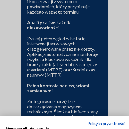
i konserwacji z systemem
powiadomień, który przypilnuje
każdego ważnego terminu.
Analityka i wskaźniki
niezawodności
Zyskaj pełen wgląd w historię
interwencji serwisowych
oraz generowane przez nie koszty.
Aplikacja automatycznie monitoruje
i wylicza kluczowe wskaźniki dla
branży, takie jak średni czas między
awariami (MTBF) oraz średni czas
naprawy (MTTR).
Pełna kontrola nad częściami
zamiennymi
Zintegrowane narzędzie
do zarządzania magazynem
technicznym. Śledź na bieżąco stany
magazynowe i zużycie komponentów,
eliminując ryzyko przestojów
Polityka prywatności
z powodu braku części.
Używamy plików cookie