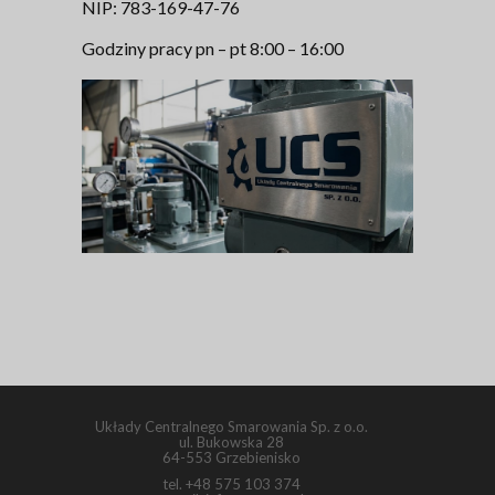
NIP: 783-169-47-76
Godziny pracy pn – pt 8:00 – 16:00
Układy Centralnego Smarowania Sp. z o.o.
ul. Bukowska 28
64-553 Grzebienisko
tel.
+48 575 103 374