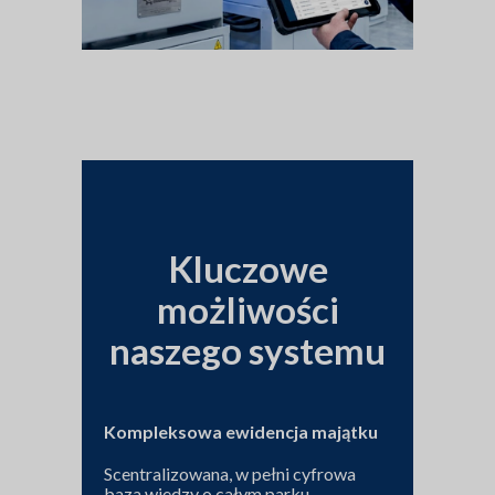
Kluczowe
możliwości
naszego systemu
Kompleksowa ewidencja majątku
Scentralizowana, w pełni cyfrowa
baza wiedzy o całym parku