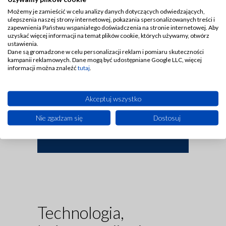
Możemy je zamieścić w celu analizy danych dotyczących odwiedzających,
Synergia z systemami
ulepszenia naszej strony internetowej, pokazania spersonalizowanych treści i
nadrzędnymi (ERP/MES)
zapewnienia Państwu wspaniałego doświadczenia na stronie internetowej. Aby
uzyskać więcej informacji na temat plików cookie, których używamy, otwórz
Zapewniamy płynny obieg informacji.
ustawienia.
Dane są gromadzone w celu personalizacji reklam i pomiaru skuteczności
Nasz CMMS łatwo integruje się
kampanii reklamowych. Dane mogą być udostępniane Google LLC, więcej
z oprogramowaniem zarządzającym
informacji można znaleźć
tutaj
.
przedsiębiorstwem, automatycznie
pobierając i wymieniając dane
o zleceniach, czasach pracy i statusie
linii produkcyjnych.
Akceptuj wszystko
Nie zgadzam się
Dostosuj
Technologia,