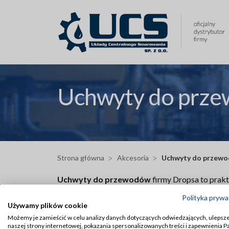
Przejdź
do
treści
Uchwyty do prz
Strona główna
Akcesoria
Uchwyty do przew
Uchwyty do przewodów
firmy Dropsa to prak
oraz hydraulicznych w systemach centralnego sm
mechanicznym i niekontrolowanemu przemieszcza
Polityka prywa
Używamy plików cookie
Uchwyty Dropsa wykonane są z trwałych materiał
Możemy je zamieścić w celu analizy danych dotyczących odwiedzających, ulepsz
smarnych. Ich różnorodne kształty i rozmiary p
naszej strony internetowej, pokazania spersonalizowanych treści i zapewnienia 