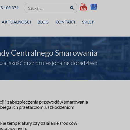
Szukaj:
75 103 374
AKTUALNOŚCI
BLOG
KONTAKT
SKLEP
ady Centralnego Smarowania
za jakość oraz profesjonalne doradztwo
acji i zabezpieczenia przewodów smarowania
obiega ich przetarciom, uszkodzeniom
kie temperatury czy działanie środków
stalacyjnych.