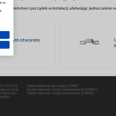
i na
ieczeństwo i porządek w instalacji, ułatwiając jednocześnie s
ii
edynczym otworem
75 103 374
Ogólne Warunki Sprzedaży (OWS)
fo@ucs.net.pl
Ogólne Warunki Usług Gwarancyjnych (OWUG)
prywatności
Ogólne Warunki Usług Serwisowych (OWUS)
cookies