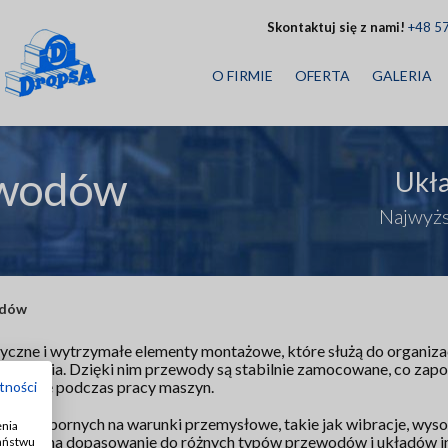
Skontaktuj się z nami!
+48 5
O FIRMIE
OFERTA
GALERIA
ewodów
Ukł
Najwyżs
odów
tyczne i wytrzymałe elementy montażowe, które służą do organiz
arowania. Dzięki nim przewody są stabilnie zamocowane, co zap
niu się podczas pracy maszyn.
tności
ów odpornych na warunki przemysłowe, takie jak wibracje, wyso
enia
ozwalają na dopasowanie do różnych typów przewodów i układów in
Państwu