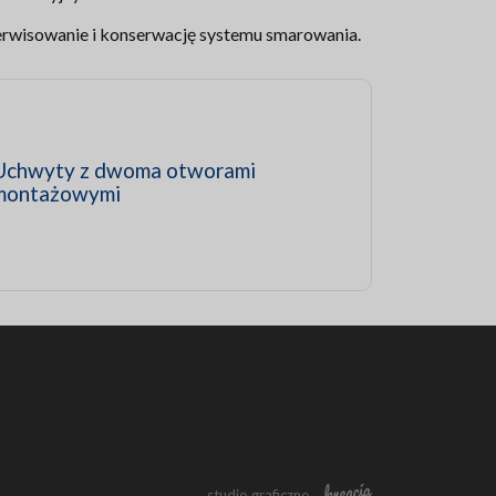
erwisowanie i konserwację systemu smarowania.
Uchwyty z dwoma otworami
montażowymi
studio graficzne