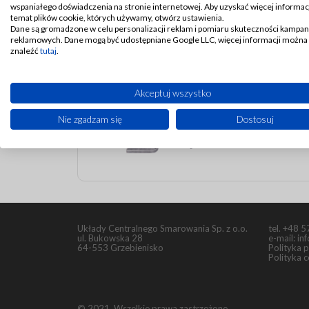
wspaniałego doświadczenia na stronie internetowej. Aby uzyskać więcej informacj
temat plików cookie, których używamy, otwórz ustawienia.
Stosowanie uchwytów do przewodów poprawia bezp
Dane są gromadzone w celu personalizacji reklam i pomiaru skuteczności kampan
reklamowych. Dane mogą być udostępniane Google LLC, więcej informacji można
znaleźć
tutaj
.
Akceptuj wszystko
Uchwyty z poj
montażowym
Nie zgadzam się
Dostosuj
Układy Centralnego Smarowania Sp. z o.o.
tel.
+48 5
ul. Bukowska 28
e-mail:
in
64-553 Grzebienisko
Polityka 
Polityka 
© 2021. Wszelkie prawa zastrzeżone.