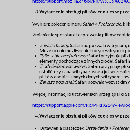
https://support.mozilla.org/pl/kb/W%C5%
Wyłączenie obsługi plików cookies w prze
Wybierz polecenie menu
Safari > Preferencje
, kli
Zmienianie sposobu akceptowania plików cookies i
Zawsze blokuj:
Safari nie pozwala witrynom,
Może to uniemożliwić niektórym witrynom po
Tylko z bieżącej witryny:
Safari przyjmuje plik
elementy pochodzące z innych źródeł. Safari
Z odwiedzonych witryn
: Safari przyjmuje pli
ustalić, czy dana witryna została już wcześ
plików cookies i innych danych witrynom zawi
Zawsze pozwalaj:
Safari pozwala wszystkim 
Więcej informacji o ustawieniach przeglądarki Saf
https://support.apple.com/kb/PH19214?viewloc
Wyłączenie obsługi plików cookies w prz
Ustawienia ciasteczek
Ustawienia > Prefere