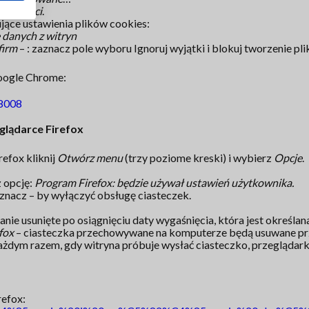
ia treści
.
jące ustawienia plików cookies:
 danych z witryn
firm
– : zaznacz pole wyboru Ignoruj wyjątki i blokuj tworzenie pl
Google Chrome:
38008
glądarce Firefox
efox kliknij
Otwórz menu
(trzy poziome kreski) i wybierz
Opcje
.
 opcję:
Program Firefox: będzie używał ustawień użytkownika.
znacz – by wyłączyć obsługę ciasteczek.
anie usunięte po osiągnięciu daty wygaśnięcia, która jest określa
fox
– ciasteczka przechowywane na komputerze będą usuwane prz
ażdym razem, gdy witryna próbuje wysłać ciasteczko, przeglądarka
refox: