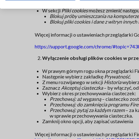
W sekcji
Prywatność
kliknij przycisk
Ustawien
W sekcji
Pliki cookies
możesz zmienić następu
Blokuj próby umieszczania na komputerze
Blokuj pliki cookies i dane z witryn innych 
Więcej informacji o ustawieniach przeglądarki 
https://support.google.com/chrome/#topic=74
Wyłączenie obsługi plików cookies w prze
W prawym górnym rogu okna przeglądarki Fir
Następnie wybierz zakładkę
Prywatność
.
Z menu rozwijanego w sekcji
Historia
wybierz
Zaznacz
Akceptuj ciasteczka
– by włączyć, od
Wybierz okres przechowywania ciasteczek:
Przechowuj: aż wygasną
– ciasteczko zost
Przechowuj: do zamknięcia programu Fire
Przechowuj: pytaj za każdym razem
– za k
w sprawie przechowywania ciasteczka.
Zamknij okno opcji, aby zapisać ustawienia
Więcej informacji o ustawieniach przeglądarki Fi