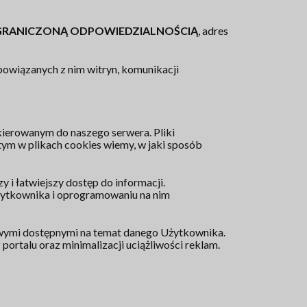
GRANICZONĄ ODPOWIEDZIALNOŚCIĄ
, adres
powiązanych z nim witryn, komunikacji
kierowanym do naszego serwera. Pliki
tym w plikach cookies wiemy, w jaki sposób
 i łatwiejszy dostęp do informacji.
żytkownika i oprogramowaniu na nim
owymi dostępnymi na temat danego Użytkownika.
rtalu oraz minimalizacji uciążliwości reklam.