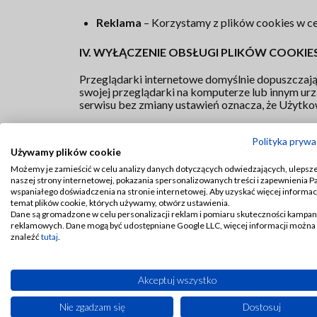
Reklama
– Korzystamy z plików cookies w ce
IV. WYŁĄCZENIE OBSŁUGI PLIKÓW COOKIE
Przeglądarki internetowe domyślnie dopuszczają
swojej przeglądarki na komputerze lub innym urz
serwisu bez zmiany ustawień oznacza, że Użytko
Większość przeglądarek internetowych posiada fu
Polityka prywa
Jednakże podkreślić należy, że brak możliwości 
Używamy plików cookie
i poprawne korzystanie z naszego serwisu.
Możemy je zamieścić w celu analizy danych dotyczących odwiedzających, ulepsz
naszej strony internetowej, pokazania spersonalizowanych treści i zapewnienia 
Jeżeli Użytkownik używa różnych urządzeń do uzy
wspaniałego doświadczenia na stronie internetowej. Aby uzyskać więcej informacj
się, że każda przeglądarka na każdym urządzeniu 
temat plików cookie, których używamy, otwórz ustawienia.
Dane są gromadzone w celu personalizacji reklam i pomiaru skuteczności kampan
Sposób wyłączenia obsługi plików cookies zależy
reklamowych. Dane mogą być udostępniane Google LLC, więcej informacji można
wyłączyć obsługę plików cookies w przeglądarce 
znaleźć
tutaj
.
Wyłączenie obsługi plików cookies w prz
Akceptuj wszystko
W prawy górnym rogu przy pasku adresu prz
Wybierz
Ustawienia
.
Nie zgadzam się
Dostosuj
Zjedź na dół okna i kliknij
Pokaż ustawienia 