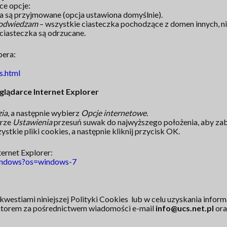
ce opcje:
a są przyjmowane (opcja ustawiona domyślnie).
ą odwiedzam
– wszystkie ciasteczka pochodzące z domen innych, n
ciasteczka są odrzucane.
pera:
s.html
glądarce Internet Explorer
ia
, a następnie wybierz
Opcje internetowe.
arze
Ustawienia
przesuń suwak do najwyższego położenia, aby zabl
stkie pliki cookies, a następnie kliknij przycisk OK.
ternet Explorer:
/windows?os=windows-7
westiami niniejszej Polityki Cookies lub w celu uzyskania informa
atorem za pośrednictwem wiadomości e-mail
info@ucs.net.pl
ora