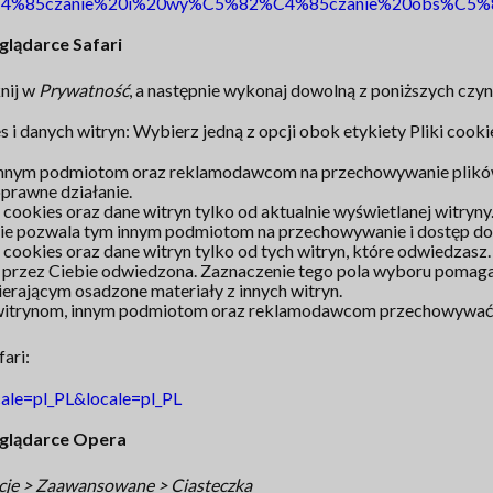
82%C4%85czanie%20i%20wy%C5%82%C4%85czanie%20obs%C5%8
glądarce Safari
knij w
Prywatność
, a następnie wykonaj dowolną z poniższych czyn
 danych witryn: Wybierz jedną z opcji obok etykiety Pliki cookie
 innym podmiotom oraz reklamodawcom na przechowywanie plikó
prawne działanie.
i cookies oraz dane witryn tylko od aktualnie wyświetlanej witry
 nie pozwala tym innym podmiotom na przechowywanie i dostęp do 
ki cookies oraz dane witryn tylko od tych witryn, które odwiedzasz
niej przez Ciebie odwiedzona. Zaznaczenie tego pola wyboru pom
erającym osadzone materiały z innych witryn.
witrynom, innym podmiotom oraz reklamodawcom przechowywać pl
ari:
ale=pl_PL&locale=pl_PL
eglądarce Opera
ncje > Zaawansowane > Ciasteczka