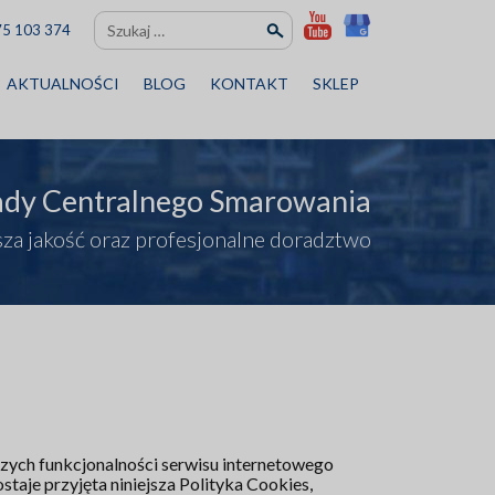
Szukaj:
75 103 374
AKTUALNOŚCI
BLOG
KONTAKT
SKLEP
ady Centralnego Smarowania
za jakość oraz profesjonalne doradztwo
zych funkcjonalności serwisu internetowego
taje przyjęta niniejsza Polityka Cookies,