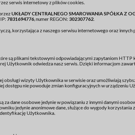
zez serwis internetowy z plików cookies.
przez
UKŁADY CENTRALNEGO SMAROWANIA SPÓŁKA Z O
NIP:
7831694776
, numer REGON:
302307762
.
yczą, korzystająca z naszego serwisu internetowego oraz innych 
, które są plikami tekstowymi odpowiadającymi zapytaniom HTTP 
órej Użytkownik odwiedza nasz serwis. Dzięki informacjom zawar
j obsługi wizyty Użytkownika w serwisie oraz umożliwiają szybszy
iej dostępu nie powoduje zmian konfiguracyjnych w urządzeniu U
 są za dane osobowe jedynie w powiązaniu z innymi danymi osob
niku jedynie anonimowe dane, służące do wygody korzystania z po
identyfikację Użytkownika.