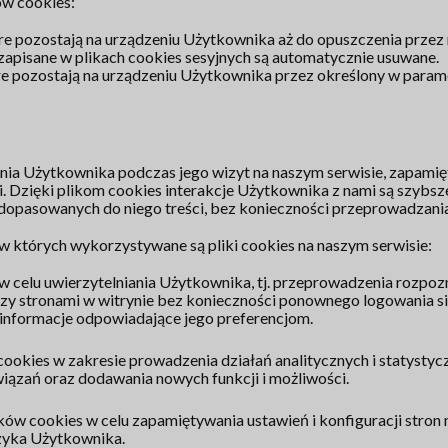
ów cookies:
óre pozostają na urządzeniu Użytkownika aż do opuszczenia przez 
zapisane w plikach cookies sesyjnych są automatycznie usuwane.
tóre pozostają na urządzeniu Użytkownika przez określony w para
ia Użytkownika podczas jego wizyt na naszym serwisie, zapamięt
 Dzięki plikom cookies interakcje Użytkownika z nami są szybsze 
opasowanych do niego treści, bez konieczności przeprowadzania
 w których wykorzystywane są pliki cookies na naszym serwisie:
w celu uwierzytelniania Użytkownika, tj. przeprowadzenia rozpo
dzy stronami w witrynie bez konieczności ponownego logowania si
informacje odpowiadające jego preferencjom.
ookies w zakresie prowadzenia działań analitycznych i statystyc
wiązań oraz dodawania nowych funkcji i możliwości.
ków cookies w celu zapamiętywania ustawień i konfiguracji stro
zyka Użytkownika.