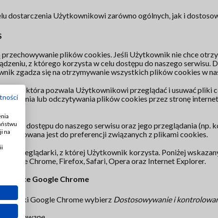
lu dostarczenia Użytkownikowi zarówno ogólnych, jak i dostoso
S
 przechowywanie plików cookies. Jeśli Użytkownik nie chce otrz
ądzeniu, z którego korzysta w celu dostępu do naszego serwisu. 
wnik zgadza się na otrzymywanie wszystkich plików cookies w na
nkcję, która pozwala Użytkownikowi przeglądać i usuwać pliki co
tności
zapisywania lub odczytywania plików cookies przez stronę intern
enia
Państwu
skania dostępu do naszego serwisu oraz jego przeglądania (np. k
i na
dostosowana jest do preferencji związanych z plikami cookies.
ii
 od przeglądarki, z której Użytkownik korzysta. Poniżej wskaza
Google Chrome, Firefox, Safari, Opera oraz Internet Explorer.
eglądarce Google Chrome
eglądarki Google Chrome wybierz
Dostosowywanie i kontrolowa
zaawansowane
…