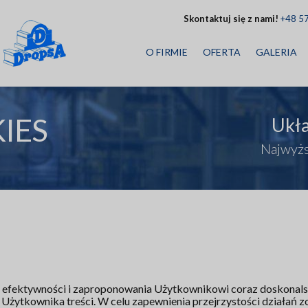
Skontaktuj się z nami!
+48 5
O FIRMIE
OFERTA
GALERIA
IES
Ukł
Najwyżs
a efektywności i zaproponowania Użytkownikowi coraz doskonals
żytkownika treści. W celu zapewnienia przejrzystości działań zos