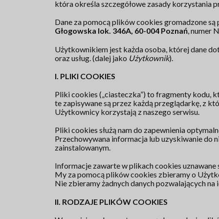
która określa szczegółowe zasady korzystania pr
Dane za pomocą plików cookies gromadzone są 
Głogowska lok. 346A, 60-004
Poznań
, numer 
Użytkownikiem jest każda osoba, której dane dot
oraz usług. (dalej jako
Użytkownik
).
I. PLIKI COOKIES
Pliki cookies („ciasteczka”) to fragmenty kodu
te zapisywane są przez każdą przeglądarkę, z kt
Użytkownicy korzystają z naszego serwisu.
Pliki cookies służą nam do zapewnienia optymalne
Przechowywana informacja lub uzyskiwanie do n
zainstalowanym.
Informacje zawarte w plikach cookies uznawane
My za pomocą plików cookies zbieramy o Użytkow
Nie zbieramy żadnych danych pozwalających na 
II. RODZAJE PLIKÓW COOKIES