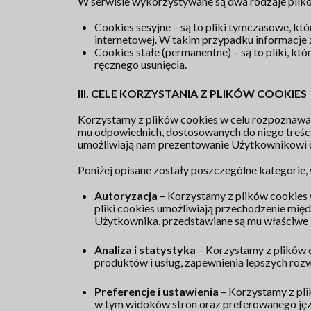
W serwisie wykorzystywane są dwa rodzaje plik
Cookies sesyjne – są to pliki tymczasowe, kt
internetowej. W takim przypadku informacje 
Cookies stałe (permanentne) – są to pliki, k
ręcznego usunięcia.
III. CELE KORZYSTANIA Z PLIKÓW COOKIES
Korzystamy z plików cookies w celu rozpoznawan
mu odpowiednich, dostosowanych do niego treści.
umożliwiają nam prezentowanie Użytkownikowi d
Poniżej opisane zostały poszczególne kategorie,
Autoryzacja
– Korzystamy z plików cookies 
pliki cookies umożliwiają przechodzenie mię
Użytkownika, przedstawiane są mu właściwe 
Analiza i statystyka
– Korzystamy z plików c
produktów i usług, zapewnienia lepszych roz
Preferencje i ustawienia
– Korzystamy z pli
w tym widoków stron oraz preferowanego ję