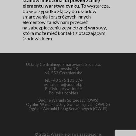
stanowi nałożona na powierzchnię
elementu warstwa cynku
. To wystarcza,
bo w przypadku złączy do układów
smarowania i przeróżnych innych
elementów zależy nam przecież
na zabezpieczeniu zewnętrznej warstwy,
która może mieć kontakt z otaczającym
środowiskiem.
Układy Centralnego Smarowania Sp. z o.o.
ul. Bukowska 28
64-553 Grzebienisko
tel.
+48 575 103 374
e-mail:
info@ucs.net.pl
Polityka prywatności
Polityka cookies
Ogólne Warunki Sprzedaży (OWS)
Ogólne Warunki Usług Gwarancyjnych (OWUG)
Ogólne Warunki Usług Serwisowych (OWUS)
© 2021. Wszelkie prawa zastrzeżone.