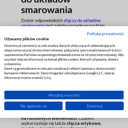
smarowania
Dobór odpowiednich
złączy do układów
smarowania
jest zależny przede wszystkim
od stosowanych przewodów i ciśnienia
Polityka prywatności
pracy w całym układzie smarowania.
Używamy plików cookie
Najczęściej stosujemy kombinację
złączy pierścieniowych i złączy
Możemy je zamieścić w celu analizy danych dotyczących odwiedzających,
ulepszenia naszej strony internetowej, pokazania spersonalizowanych treści i
skręcanych
. Złącza pierścieniowe składają
zapewnienia Państwu wspaniałego doświadczenia na stronie internetowej. Aby
się z trzech podstawowych elementów:
uzyskać więcej informacji na temat plików cookie, których używamy, otwórz
to gwintowany dwustronnie korpus,
ustawienia.
nakrętka oraz pierścień zaciskowy. Korpus
Dane są gromadzone w celu personalizacji reklam i pomiaru skuteczności
jest gwintowany dwustronnie, ponieważ
kampanii reklamowych. Dane mogą być udostępniane Google LLC, więcej
z jednej strony wkręca się go w otwór
informacji można znaleźć
tutaj
.
w maszynie lub urządzeniu, a z drugiej
strony korpus jest łączony z rurą
przez zastosowanie nakrętki i pierścienia
Akceptuj wszystko
zaciskowego.
Złącza skręcane
wykorzystuje się jako elementy systemów
Nie zgadzam się
Dostosuj
łączeniowych,
gdy punkty smarne
w maszynie lub urządzeniu znajdują się
na ruchomych elementach
. Czasem
wykorzystuje się także
złącza wtykowe
,