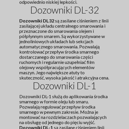
odpowiednio niskiej lepkości.
Dozowniki DL-32
Dozowniki DL32
są zasilane ciśnieniem z linii
zasilającej układu centralnego smarowania i
przeznaczone do smarowania olejem i
półpłynnym smarem. Są wykorzystywane w
jednoliniowych układach lub sekcjach
automatycznego smarowania. Pozwalają
kontrolować przepływ środka smarnego
dostarczanego do smarowania części
ruchomych i regularnie uzupełniać film
olejowy współpracujących elementów
maszyn. Jego największe atuty to
skuteczność, wysoka jakość i atrakcyjna cena.
Dozowniki DL-1
Dozowniki DL-1 służą do aplikowania środka
smarnego w formie oleju lub smaru.
Pozwalają regulować przepływ środka
smarnego w pewnym zakresie. Można je
montować na rozdzielaczach pozwalających
na obsługę od jednego do pięciu wyjść.
Dozowniki DL-1
są zasilane ciśnieniem linii