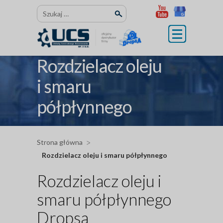
Przejdź
Szukaj:
do
treści
Rozdzielacz oleju
i smaru
półpłynnego
Strona główna
Rozdzielacz oleju i smaru półpłynnego
Rozdzielacz oleju i
smaru półpłynnego
Dropsa