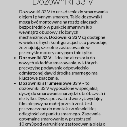
Dozowniki 33 V
Dozowniki 33 V to urządzenie do smarowania
olejem i płynnym smarem. Takie dozowniki
mogą być montowane na rozdzielaczach,
bezpośrednio w punkcie smarnym lub
wewnątrz obudowy złożonych
mechanizmów.
Dozowniki 33 V
są dostępne
w wielu różnych konfiguracjach, co powoduje,
że znajdują szerokie zastosowanie w
przemyśle motoryzacyjnym i nie tylko.
Dozowniki 33 V
– idealne akcesoria do
nowych układów smarowania, w których
precyzyjne podawanie odpowiednio
odmierzonej dawki środka smarnego ma
kluczowe znaczenie.
Dozowniki strumieniowe 33 V
– to
dozowniki 33 V wyposażone w specjalną
dyszę do smarowania narzędzi obróbczych i
nie tylko. Dysza pozwala stworzyć wydajny
film olejowy na małej przestrzeni. Jest
przeznaczona do montażu w niewielkiej
odległości od punktu smarnego. Zapewnia
optymalne smarowanie w przestrzeni
10 cm3 pod warunkiem zastosowania oleju o