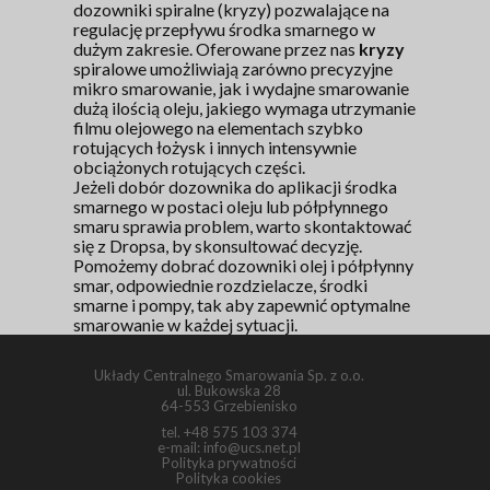
dozowniki spiralne (kryzy) pozwalające na
regulację przepływu środka smarnego w
dużym zakresie. Oferowane przez nas
kryzy
spiralowe umożliwiają zarówno precyzyjne
mikro smarowanie, jak i wydajne smarowanie
dużą ilością oleju, jakiego wymaga utrzymanie
filmu olejowego na elementach szybko
rotujących łożysk i innych intensywnie
obciążonych rotujących części.
Jeżeli dobór dozownika do aplikacji środka
smarnego w postaci oleju lub półpłynnego
smaru sprawia problem, warto skontaktować
się z Dropsa, by skonsultować decyzję.
Pomożemy dobrać dozowniki olej i półpłynny
smar, odpowiednie rozdzielacze, środki
smarne i pompy, tak aby zapewnić optymalne
smarowanie w każdej sytuacji.
Układy Centralnego Smarowania Sp. z o.o.
ul. Bukowska 28
64-553 Grzebienisko
tel.
+48 575 103 374
e-mail:
info@ucs.net.pl
Polityka prywatności
Polityka cookies