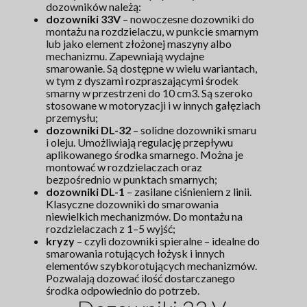
dozowników należą:
dozowniki 33V
– nowoczesne dozowniki do
montażu na rozdzielaczu, w punkcie smarnym
lub jako element złożonej maszyny albo
mechanizmu. Zapewniają wydajne
smarowanie. Są dostępne w wielu wariantach,
w tym z dyszami rozpraszającymi środek
smarny w przestrzeni do 10 cm3. Są szeroko
stosowane w motoryzacji i w innych gałęziach
przemysłu;
dozowniki DL-32
– solidne dozowniki smaru
i oleju. Umożliwiają regulację przepływu
aplikowanego środka smarnego. Można je
montować w rozdzielaczach oraz
bezpośrednio w punktach smarnych;
dozowniki DL-1
– zasilane ciśnieniem z linii.
Klasyczne dozowniki do smarowania
niewielkich mechanizmów. Do montażu na
rozdzielaczach z 1–5 wyjść;
kryzy
– czyli dozowniki spieralne – idealne do
smarowania rotujących łożysk i innych
elementów szybkorotujących mechanizmów.
Pozwalają dozować ilość dostarczanego
środka odpowiednio do potrzeb.