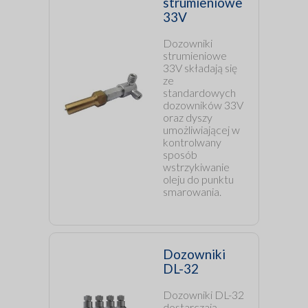
strumieniowe
33V
Dozowniki
strumieniowe
33V składają się
ze
standardowych
dozowników 33V
oraz dyszy
umożliwiającej w
kontrolwany
sposób
wstrzykiwanie
oleju do punktu
smarowania.
Dozowniki
DL-32
Dozowniki DL-32
dostarczają