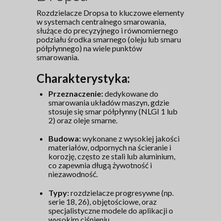
Rozdzielacze Dropsa to kluczowe elementy
w systemach centralnego smarowania,
służące do precyzyjnego i równomiernego
podziału środka smarnego (oleju lub smaru
półpłynnego) na wiele punktów
smarowania.
Charakterystyka:
Przeznaczenie:
dedykowane do
smarowania układów maszyn, gdzie
stosuje się smar półpłynny (NLGI 1 lub
2) oraz oleje smarne.
Budowa:
wykonane z wysokiej jakości
materiałów, odpornych na ścieranie i
korozję, często ze stali lub aluminium,
co zapewnia długą żywotność i
niezawodność.
Typy:
rozdzielacze progresywne (np.
serie 18, 26), objętościowe, oraz
specjalistyczne modele do aplikacji o
wysokim ciśnieniu.