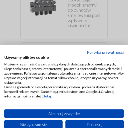
środek smarny
do punktów
smarowania pod
wpływem
ciśnienia linii.
Polityka prywatności
Używamy plików cookie
Możemy je zamieścić w celu analizy danych dotyczących odwiedzających,
Dozowniki
ulepszenia naszej strony internetowej, pokazania spersonalizowanych treści i
DL-1
zapewnienia Państwu wspaniałego doświadczenia na stronie internetowej. Aby
uzyskać więcej informacji na temat plików cookie, których używamy, otwórz
ustawienia.
Dane są gromadzone w celu personalizacji reklam i pomiaru skuteczności
kampanii reklamowych. Dane mogą być udostępniane Google LLC, więcej
informacji można znaleźć
tutaj
.
Dozowniki oleju i smaru
Akceptuj wszystko
półpłynnego
Nie zgadzam się
Dostosuj