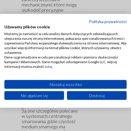
mechanicznymi, które mogą
uszkodzić precyzyjne
elementy maszyn.
Polityka prywatności
Dzięki zastosowaniu
Używamy plików cookie
obudowy ze stali nierdzewnej
Możemy je zamieścić w celu analizy danych dotyczących odwiedzających,
oraz wysokiej jakości
ulepszenia naszej strony internetowej, pokazania spersonalizowanych treści i
wkładów filtracyjnych,
zapewnienia Państwu wspaniałego doświadczenia na stronie internetowej. Aby
zapewniają one skuteczną
uzyskać więcej informacji na temat plików cookie, których używamy, otwórz
filtrację przy zachowaniu
ustawienia.
Dane są gromadzone w celu personalizacji reklam i pomiaru skuteczności
wysokiej trwałości i
kampanii reklamowych. Dane mogą być udostępniane Google LLC, więcej
niezawodności.
informacji można znaleźć
tutaj
.
Filtry te są dostępne w
różnych wersjach,
dostosowanych do
Akceptuj wszystko
specyficznych potrzeb
aplikacji, takich jak różne
Nie zgadzam się
Dostosuj
stopnie filtracji czy rodzaje
gwintów przyłączeniowych.
Są one szczególnie polecane
w systemach centralnego
smarowania, gdzie czystość
medium smarnego ma