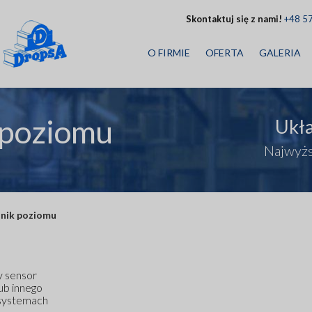
Skontaktuj się z nami!
+48 5
O FIRMIE
OFERTA
GALERIA
 poziomu
Ukł
Najwyżs
jnik poziomu
y sensor
ub innego
 systemach