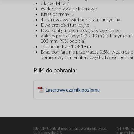
Złącze M12x1
Widoczne światło laserowe
Klasa ochrony: 2
4-
cyfrowy wyświetlacz alfanumeryczny
Dwa przyciski funkcyjne
Dwa konfigurowalne
sygnały wyjściowe
Zakres pomiarowy: 0,2 ÷ 10 m
(
na białym papi
200 mm, 90% odbicia)
Tłumienie tła> 10 ÷ 19 m
Błąd pomiaru nie przekracza 0,5%, w zakresie
pomiarowym miernika z częstotliwości pomiar
Pliki do pobrania:
Laserowy czujnik poziomu
Układy Centralnego Smarowania Sp. z o.o.
tel.
+48 5
ul. Bukowska 28
e-mail:
in