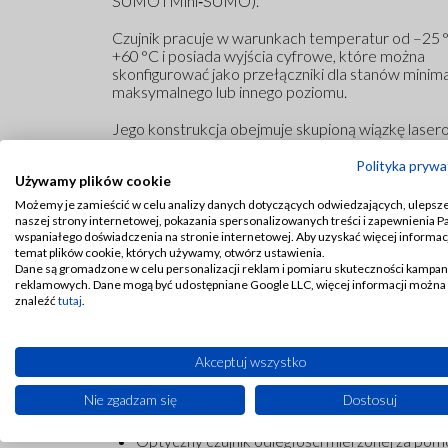
SUMO i Mini‑SUMO).
Czujnik pracuje w warunkach temperatur od –25 
+60 °C i posiada wyjścia cyfrowe, które można
skonfigurować jako przełączniki dla stanów minim
maksymalnego lub innego poziomu.
Jego konstrukcja obejmuje skupioną wiązkę laser
średnicy punktu < 5 mm (przy odległości 2 m), czę
pomiaru 33 Hz, napięcie pracy 10…30 V DC oraz
Polityka prywa
Używamy plików cookie
obciążalność wyjść do 2 × 200 mA; stopień ochron
IP65.
Możemy je zamieścić w celu analizy danych dotyczących odwiedzających, ulepsz
naszej strony internetowej, pokazania spersonalizowanych treści i zapewnienia 
Czujnik został stworzony na potrzeby montażu na
wspaniałego doświadczenia na stronie internetowej. Aby uzyskać więcej informacj
temat plików cookie, których używamy, otwórz ustawienia.
standardowej flanszy mocującej Dropsa i jest ko
Dane są gromadzone w celu personalizacji reklam i pomiaru skuteczności kampan
z ich układami pomp, co ułatwia integrację z sys
reklamowych. Dane mogą być udostępniane Google LLC, więcej informacji można
smarowania.
znaleźć
tutaj
.
Akceptuj wszystko
Nie zgadzam się
Dostosuj
Optyczny czujnik odległości mierzonej za pom