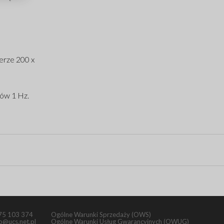
erze 200 x
ów 1 Hz.
75 103 374
Ogólne Warunki Sprzedaży (OWS)
fo@ucs.net.pl
Ogólne Warunki Usług Gwarancyjnych (OWUG)