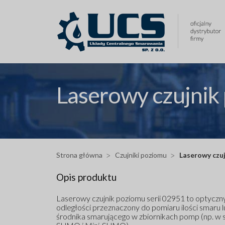
Przejdź
do
treści
Laserowy czujnik
Strona główna
Czujniki poziomu
Laserowy czu
Opis produktu
Laserowy czujnik poziomu serii 02951 to optyczn
odległości przeznaczony do pomiaru ilości smaru l
środnika smarującego w zbiornikach pomp (np. w