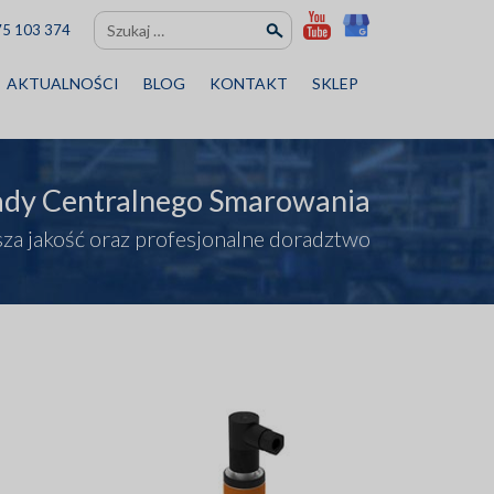
Szukaj:
75 103 374
AKTUALNOŚCI
BLOG
KONTAKT
SKLEP
ady Centralnego Smarowania
za jakość oraz profesjonalne doradztwo