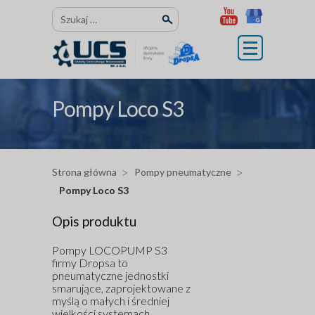
Przejdź
Szukaj:
do
treści
Pompy Loco S3
Strona główna
Pompy pneumatyczne
Pompy Loco S3
Opis produktu
Pompy LOCOPUMP S3
firmy Dropsa to
pneumatyczne jednostki
smarujące, zaprojektowane z
myślą o małych i średniej
wielkości systemach