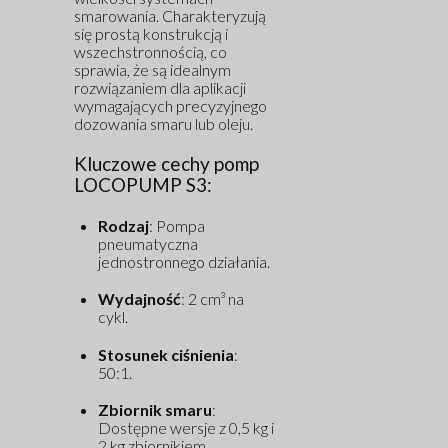
smarowania. Charakteryzują
się prostą konstrukcją i
wszechstronnością, co
sprawia, że są idealnym
rozwiązaniem dla aplikacji
wymagających precyzyjnego
dozowania smaru lub oleju.
Kluczowe cechy pomp
LOCOPUMP S3:
Rodzaj
: Pompa
pneumatyczna
jednostronnego działania.
Wydajność
: 2 cm³ na
cykl.
Stosunek ciśnienia
:
50:1.
Zbiornik smaru
:
Dostępne wersje z 0,5 kg i
2 kg zbiornikiem,