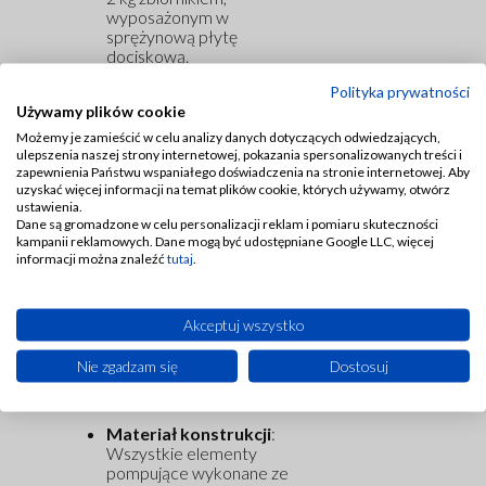
wyposażonym w
sprężynową płytę
dociskową.
Polityka prywatności
Typ smaru
: Możliwość
Używamy plików cookie
stosowania smarów do
klasy NLGI 2.
Możemy je zamieścić w celu analizy danych dotyczących odwiedzających,
ulepszenia naszej strony internetowej, pokazania spersonalizowanych treści i
zapewnienia Państwu wspaniałego doświadczenia na stronie internetowej. Aby
Ciśnienie robocze
: Od 3
uzyskać więcej informacji na temat plików cookie, których używamy, otwórz
do 6 bar (44–88 psi).
ustawienia.
Dane są gromadzone w celu personalizacji reklam i pomiaru skuteczności
Zakres temperatury
kampanii reklamowych. Dane mogą być udostępniane Google LLC, więcej
pracy
: Od +5°C do
informacji można znaleźć
tutaj
.
+50°C.
Wbudowany czujnik
Akceptuj wszystko
minimalnego poziomu
smaru
: Umożliwia zdalne
Nie zgadzam się
Dostosuj
sygnalizowanie niskiego
poziomu smaru.
Materiał konstrukcji
:
Wszystkie elementy
pompujące wykonane ze