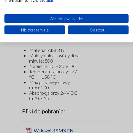
pracy systemów
informacji można znaleźć
tutaj
.
smarowania.
Akceptuj wszystko
Nie zgadzam się
Dostosuj
Materiał AISI 316
Maksymalna ilość cykli na
minutę: 500
Napięcie: 10 ÷ 30 V DC
Temperatura pracy: -77
°C ÷ +158 °C
Max
prąd wyjściowy
(
mA): 200
Absorpcja
przy
24
V DC
(
mA):
<
15
Pliki do pobrania:
Wskaźniki SMX.EN