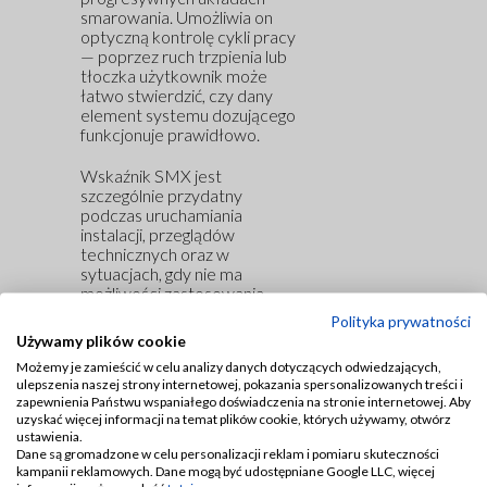
smarowania. Umożliwia on
optyczną kontrolę cykli pracy
— poprzez ruch trzpienia lub
tłoczka użytkownik może
łatwo stwierdzić, czy dany
element systemu dozującego
funkcjonuje prawidłowo.
Wskaźnik SMX jest
szczególnie przydatny
podczas uruchamiania
instalacji, przeglądów
technicznych oraz w
sytuacjach, gdy nie ma
możliwości zastosowania
czujników elektronicznych.
Polityka prywatności
Używamy plików cookie
Solidna konstrukcja zapewnia
Możemy je zamieścić w celu analizy danych dotyczących odwiedzających,
odporność na warunki
ulepszenia naszej strony internetowej, pokazania spersonalizowanych treści i
przemysłowe i niezawodne
zapewnienia Państwu wspaniałego doświadczenia na stronie internetowej. Aby
działanie w długim okresie
uzyskać więcej informacji na temat plików cookie, których używamy, otwórz
eksploatacji. To praktyczne
ustawienia.
rozwiązanie poprawiające
Dane są gromadzone w celu personalizacji reklam i pomiaru skuteczności
kontrolę i bezpieczeństwo
kampanii reklamowych. Dane mogą być udostępniane Google LLC, więcej