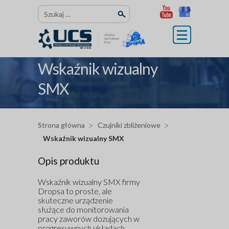
Przejdź
Szukaj:
do
treści
Wskaźnik wizualny
SMX
Strona główna
Czujniki zbliżeniowe
Wskaźnik wizualny SMX
Opis produktu
Wskaźnik wizualny SMX firmy
Dropsa to proste, ale
skuteczne urządzenie
służące do monitorowania
pracy zaworów dozujących w
progresywnych układach