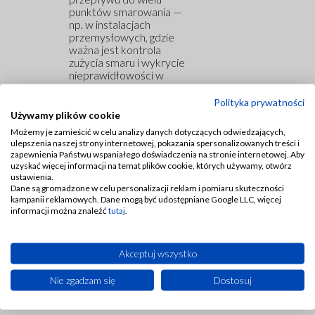
punktów smarowania —
np. w instalacjach
przemysłowych, gdzie
ważna jest kontrola
zużycia smaru i wykrycie
nieprawidłowości w
przepływie.
Polityka prywatności
Używamy plików cookie
Pliki do pobrania:
Możemy je zamieścić w celu analizy danych dotyczących odwiedzających,
ulepszenia naszej strony internetowej, pokazania spersonalizowanych treści i
zapewnienia Państwu wspaniałego doświadczenia na stronie internetowej. Aby
sterownik FACT 2000
uzyskać więcej informacji na temat plików cookie, których używamy, otwórz
ustawienia.
Dane są gromadzone w celu personalizacji reklam i pomiaru skuteczności
kampanii reklamowych. Dane mogą być udostępniane Google LLC, więcej
informacji można znaleźć
tutaj
.
Sterownik układów
Akceptuj wszystko
centralnego smarowania
–
Nie zgadzam się
Dostosuj
dodatkowe akcesoria