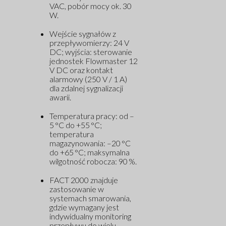
VAC, pobór mocy ok. 30
W.
Wejście sygnałów z
przepływomierzy: 24 V
DC; wyjścia: sterowanie
jednostek Flowmaster 12
V DC oraz kontakt
alarmowy (250 V / 1 A)
dla zdalnej sygnalizacji
awarii.
Temperatura pracy: od –
5 °C do +55 °C;
temperatura
magazynowania: –20 °C
do +65 °C; maksymalna
wilgotność robocza: 90 %.
FACT 2000 znajduje
zastosowanie w
systemach smarowania,
gdzie wymagany jest
indywidualny monitoring
przepływu do wielu