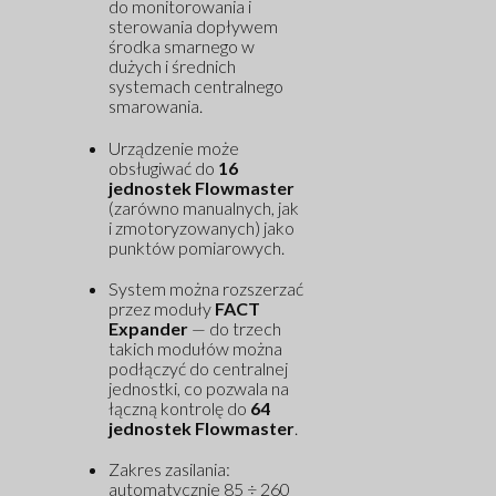
do monitorowania i
sterowania dopływem
środka smarnego w
dużych i średnich
systemach centralnego
smarowania.
Urządzenie może
obsługiwać do
16
jednostek Flowmaster
(zarówno manualnych, jak
i zmotoryzowanych) jako
punktów pomiarowych.
System można rozszerzać
przez moduły
FACT
Expander
— do trzech
takich modułów można
podłączyć do centralnej
jednostki, co pozwala na
łączną kontrolę do
64
jednostek Flowmaster
.
Zakres zasilania:
automatycznie 85 ÷ 260