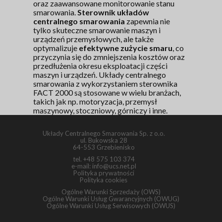
oraz zaawansowane monitorowanie stanu
smarowania.
Sterownik układów
centralnego smarowania
zapewnia nie
tylko skuteczne smarowanie maszyn i
urządzeń przemysłowych, ale także
optymalizuje
efektywne zużycie smaru
, co
przyczynia się do zmniejszenia kosztów oraz
przedłużenia okresu eksploatacji części
maszyn i urządzeń. Układy centralnego
smarowania z wykorzystaniem sterownika
FACT 2000 są stosowane w wielu branżach,
takich jak np. motoryzacja, przemysł
maszynowy, stoczniowy, górniczy i inne.
Układy Centralnego Smarowania Sp. z o.o.
ul. Bukowska 28
64-553 Grzebienisko
tel.
+48 575 103 374
e-mail:
info@ucs.net.pl
Polityka prywatności
Polityka cookies
Ogólne Warunki Sprzedaży (OWS)
Ogólne Warunki Usług Gwarancyjnych (OWUG)
Ogólne Warunki Usług Serwisowych (OWUS)