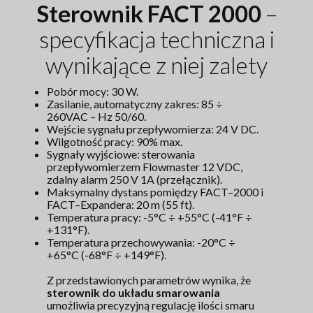
Sterownik FACT 2000
–
specyfikacja techniczna i
wynikające z niej zalety
Pobór mocy: 30 W.
Zasilanie, automatyczny zakres: 85 ÷
260VAC – Hz 50/60.
Wejście sygnału przepływomierza: 24 V DC.
Wilgotność pracy: 90% max.
Sygnały wyjściowe: sterowania
przepływomierzem Flowmaster 12 VDC,
zdalny alarm 250 V 1A (przełącznik).
Maksymalny dystans pomiędzy FACT–2000 i
FACT–Expandera: 20 m (55 ft).
Temperatura pracy: -5°C ÷ +55°C (-41°F ÷
+131°F).
Temperatura przechowywania: -20°C ÷
+65°C (-68°F ÷ +149°F).
Z przedstawionych parametrów wynika, że
sterownik do układu smarowania
umożliwia precyzyjną regulację ilości smaru