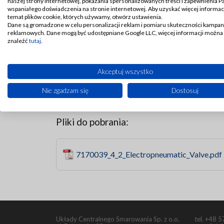
liniach smarowania).
naszej strony internetowej, pokazania spersonalizowanych treści i zapewnienia 
wspaniałego doświadczenia na stronie internetowej. Aby uzyskać więcej informacj
temat plików cookie, których używamy, otwórz ustawienia.
Działa w taki sposób, że na przemian łączy linię z
Dane są gromadzone w celu personalizacji reklam i pomiaru skuteczności kampan
ciśnienie w drugiej linii. W stanie spoczynku zawór 
reklamowych. Dane mogą być udostępniane Google LLC, więcej informacji można
znaleźć
tutaj
.
Parametry techniczne typowego modelu: maksymaln
24 V DC / 110 V AC / 230 V AC, temperatura prac
Akceptuj wszystko
Zawór jest zaprojektowany do pracy ze smarami o
lepkości.
Nie zgadzam się
Dostosuj
Istnieje też wersja 4/2 zgodna ze standardem A
Pliki do pobrania:
7170039_4_2_Electropneumatic_Valve.pdf
Układy Centralnego Smarowania Sp. z o.o.
tel.
+48 5