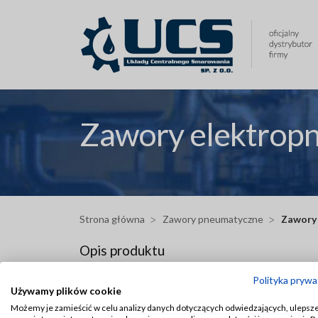
Przejdź
do
treści
Zawory elektrop
Strona główna
Zawory pneumatyczne
Zawory
Opis produktu
Zawór elektropneumatyczny 4/2 firmy Dropsa:
Polityka prywa
Używamy plików cookie
Zawór 4/2 (czterodrożny, dwustopniowy) służy do
Możemy je zamieścić w celu analizy danych dotyczących odwiedzających, ulepsz