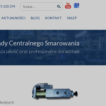
Szukaj:
75 103 374
AKTUALNOŚCI
BLOG
KONTAKT
SKLEP
ady Centralnego Smarowania
za jakość oraz profesjonalne doradztwo
odwójnych