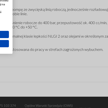
Państwu
i na
asilającą pompę ze zwycięską linią roboczą, jednocześnie rozładowu
ii
zamyka obie linie.
e ciśnienie robocze do 400 bar, przepustowość ok. 400 cc/min, z
y: od –10 °C do +50 °C.
 maksymalnej klasie lepkości NLGI 2 oraz olejami w określonym z
TEX, przystosowana do pracy w strefach zagrożonych wybuchem.
75 103 374
Ogólne Warunki Sprzedaży (OWS)