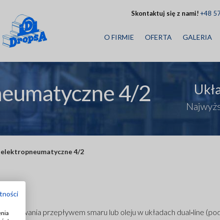
Skontaktuj się z nami!
+48 5
O FIRMIE
OFERTA
GALERIA
neumatyczne 4/2
Ukł
Najwyżs
 elektropneumatyczne 4/2
tności
 sterowania przepływem smaru lub oleju w układach dual‑line (p
enia