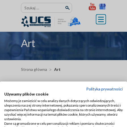
Przejdź
Szukaj:
do
treści
Art
Strona główna
Art
Art
Polityka prywatności
Używamy plików cookie
Możemy je zamieścić w celu analizy danych dotyczących odwiedzających,
Brak wyników dla tej strony. Być może
ulepszenia naszej strony internetowej, pokazania spersonalizowanych treści i
wyszukiwanie przyniesie lepsze rezultaty.
zapewnienia Państwu wspaniałego doświadczenia na stronie internetowej. Aby
uzyskać więcej informacji na temat plików cookie, których używamy, otwórz
Szukaj:
ustawienia.
Dane są gromadzone w celu personalizacji reklam i pomiaru skuteczności