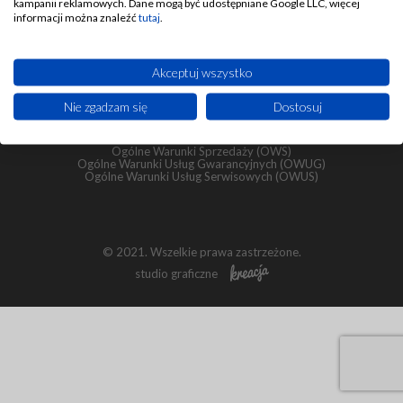
kampanii reklamowych. Dane mogą być udostępniane Google LLC, więcej
informacji można znaleźć
tutaj
.
Układy Centralnego Smarowania Sp. z o.o.
ul. Bukowska 28
64-553 Grzebienisko
Akceptuj wszystko
tel.
+48 575 103 374
e-mail:
info@ucs.net.pl
Nie zgadzam się
Dostosuj
Polityka prywatności
Polityka cookies
Ogólne Warunki Sprzedaży (OWS)
Ogólne Warunki Usług Gwarancyjnych (OWUG)
Ogólne Warunki Usług Serwisowych (OWUS)
© 2021. Wszelkie prawa zastrzeżone.
studio graficzne