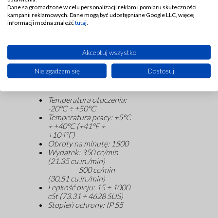
zaworem zwrotnym, do
Dane są gromadzone w celu personalizacji reklam i pomiaru skuteczności
układów progresywnych
kampanii reklamowych. Dane mogą być udostępniane Google LLC, więcej
(rozdzielaczy
informacji można znaleźć
tutaj
.
progresywnych).
Ciśnienie pracy
<
30 bar
(435
psi)
przy pracy ciągłej,
<
70
Akceptuj wszystko
bar
(1015
psi)
przy pracy
przerywanej.
Nie zgadzam się
Dostosuj
Specyfikacja techniczna:
Temperatura otoczenia
:
-20°C ÷ +50°C
Temperatura pracy: +5°C
÷ +40°C (+41°F ÷
+104°F)
Obroty na minutę: 1500
Wydatek: 350 cc/min
(21.35 cu.in./min)
500 cc/min
(30.51 cu.in./min)
Lepkość oleju: 15 ÷ 1000
cSt (73.31 ÷ 4628 SUS)
Stopień ochrony: IP 55