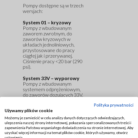
Pompy dostępne są w trzech
wersjach:
System 01 – kryzowy
Pompy z wbudowanym
zaworem zwrotnym, do
zaworów kryzowych w
układach jednoliniowych,
przystosowane do pracy
ciągłej jak i przerywanej.
Ciśnienie pracy
<
20 bar
(290
psi)
.
System 33V – wyporowy
Pompy z wbudowanym
systemem odprężeniowym,
do zaworów dozujących 33V,
dostosowane do pracy
Polityka prywatności
przerywanej.
Używamy plików cookie
Ciśnienie pracy
bar (
1015
psi)
.
Możemy je zamieścić w celu analizy danych dotyczących odwiedzających,
ulepszenia naszej strony internetowej, pokazania spersonalizowanych treści i
zapewnienia Państwu wspaniałego doświadczenia na stronie internetowej. Aby
System 26 – progresywny
uzyskać więcej informacji na temat plików cookie, których używamy, otwórz
Pompy z wbudowanym
ustawienia.