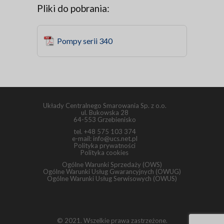
Pliki do pobrania:
Pompy serii 340
Układy Centralnego Smarowania Sp. z o.o.
ul. Bukowska 28
64-553 Grzebienisko
tel.
+48 575 103 374
e-mail:
info@ucs.net.pl
Polityka prywatności
Polityka cookies
Ogólne Warunki Sprzedaży (OWS)
Ogólne Warunki Usług Gwarancyjnych (OWUG)
Ogólne Warunki Usług Serwisowych (OWUS)
© 2021. Wszelkie prawa zastrzeżone.