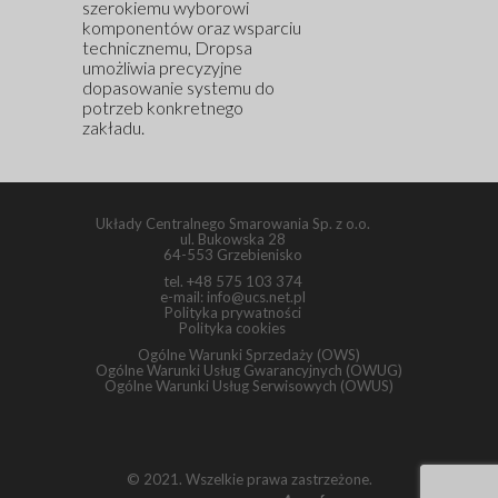
szerokiemu wyborowi
komponentów oraz wsparciu
technicznemu, Dropsa
umożliwia precyzyjne
dopasowanie systemu do
potrzeb konkretnego
zakładu.
Układy Centralnego Smarowania Sp. z o.o.
ul. Bukowska 28
64-553 Grzebienisko
tel.
+48 575 103 374
e-mail:
info@ucs.net.pl
Polityka prywatności
Polityka cookies
Ogólne Warunki Sprzedaży (OWS)
Ogólne Warunki Usług Gwarancyjnych (OWUG)
Ogólne Warunki Usług Serwisowych (OWUS)
© 2021. Wszelkie prawa zastrzeżone.