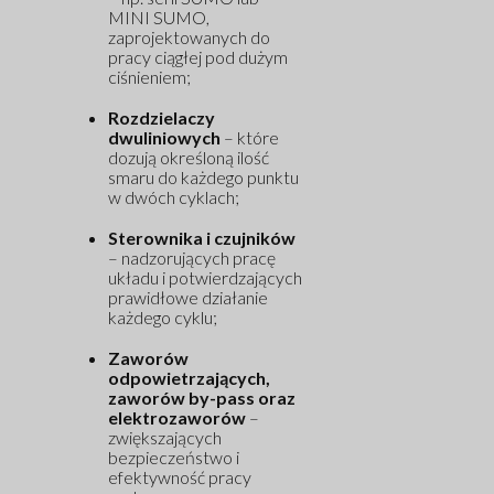
MINI SUMO,
zaprojektowanych do
pracy ciągłej pod dużym
ciśnieniem;
Rozdzielaczy
dwuliniowych
– które
dozują określoną ilość
smaru do każdego punktu
w dwóch cyklach;
Sterownika i czujników
– nadzorujących pracę
układu i potwierdzających
prawidłowe działanie
każdego cyklu;
Zaworów
odpowietrzających,
zaworów by-pass oraz
elektrozaworów
–
zwiększających
bezpieczeństwo i
efektywność pracy