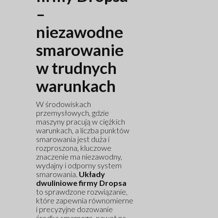
–
niezawodne
smarowanie
w trudnych
warunkach
W środowiskach
przemysłowych, gdzie
maszyny pracują w ciężkich
warunkach, a liczba punktów
smarowania jest duża i
rozproszona, kluczowe
znaczenie ma niezawodny,
wydajny i odporny system
smarowania.
Układy
dwuliniowe firmy Dropsa
to sprawdzone rozwiązanie,
które zapewnia równomierne
i precyzyjne dozowanie
środka smarnego, nawet na