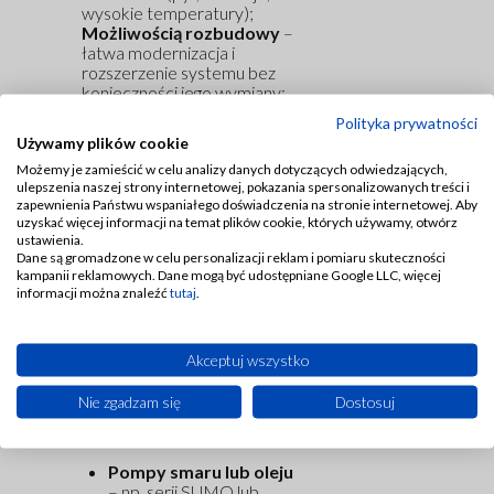
wysokie temperatury);
Możliwością rozbudowy
–
łatwa modernizacja i
rozszerzenie systemu bez
konieczności jego wymiany;
Dokładnym dozowaniem
–
Polityka prywatności
niezależnie od odległości
Używamy plików cookie
punktu smarowania od
Możemy je zamieścić w celu analizy danych dotyczących odwiedzających,
pompy;
ulepszenia naszej strony internetowej, pokazania spersonalizowanych treści i
Elastycznością konfiguracji
zapewnienia Państwu wspaniałego doświadczenia na stronie internetowej. Aby
– szeroka gama rozdzielaczy,
uzyskać więcej informacji na temat plików cookie, których używamy, otwórz
pomp i zaworów
ustawienia.
dostosowanych do różnych
Dane są gromadzone w celu personalizacji reklam i pomiaru skuteczności
zastosowań.
kampanii reklamowych. Dane mogą być udostępniane Google LLC, więcej
informacji można znaleźć
tutaj
.
Elementy układu
Akceptuj wszystko
dwuliniowego Dropsa
Nie zgadzam się
Dostosuj
Typowy układ dwuliniowy
Dropsa składa się z:
Pompy smaru lub oleju
– np. serii SUMO lub