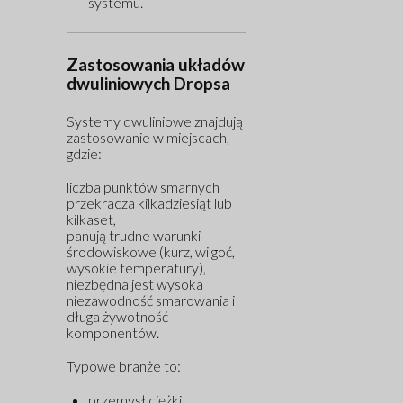
systemu.
Zastosowania układów
dwuliniowych Dropsa
Systemy dwuliniowe znajdują
zastosowanie w miejscach,
gdzie:
liczba punktów smarnych
przekracza kilkadziesiąt lub
kilkaset,
panują trudne warunki
środowiskowe (kurz, wilgoć,
wysokie temperatury),
niezbędna jest wysoka
niezawodność smarowania i
długa żywotność
komponentów.
Typowe branże to:
przemysł ciężki,