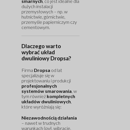
smarnych
, co jest idealne dla
dużych instalacji
przemysłowych – np. w
hutnictwie, górnictwie,
przemyśle papierniczym czy
cementowym.
Dlaczego warto
wybrać układ
dwuliniowy Dropsa?
Firma
Dropsa
od lat
specjalizuje się w
projektowaniu i produkcji
profesjonalnych
systemów smarowania
, w
tym również
kompletnych
układów dwuliniowych
,
które wyróżniają się:
Niezawodnością działania
– nawet w trudnych
warunkach (pył, wibracje,