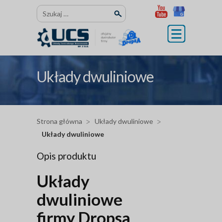
Przejdź
Szukaj:
do
treści
Układy dwuliniowe
Strona główna
Układy dwuliniowe
Układy dwuliniowe
Opis produktu
Układy
dwuliniowe
firmy Dropsa