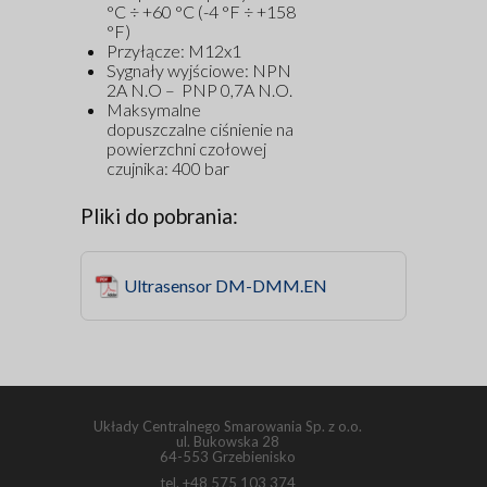
°C ÷ +60 °C (-4 °F ÷ +158
°F)
Przyłącze: M12x1
Sygnały wyjściowe: NPN
2A N.O – PNP 0,7A N.O.
Maksymalne
dopuszczalne ciśnienie na
powierzchni czołowej
czujnika: 400 bar
Pliki do pobrania:
Ultrasensor DM-DMM.EN
Układy Centralnego Smarowania Sp. z o.o.
ul. Bukowska 28
64-553 Grzebienisko
tel.
+48 575 103 374