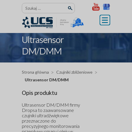
Przejdź
Szukaj:
do
treści
Ultrasensor
DM/DMM
Strona główna
Czujniki zbliżeniowe
Ultrasensor DM/DMM
Opis produktu
Ultrasensor DM/DMM firmy
Dropsa to zaawansowane
czujniki ultradźwiękowe
przeznaczone do
precyzyjnego monitorowania
przepływu smaru i oleju w