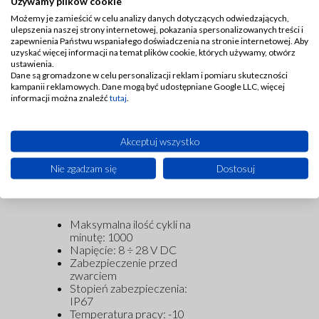
Używamy plików cookie
łatwość integracji z
systemami automatyki, co
Możemy je zamieścić w celu analizy danych dotyczących odwiedzających,
przekłada się na
ulepszenia naszej strony internetowej, pokazania spersonalizowanych treści i
niezawodność i skuteczność
zapewnienia Państwu wspaniałego doświadczenia na stronie internetowej. Aby
uzyskać więcej informacji na temat plików cookie, których używamy, otwórz
kontroli procesu smarowania.
ustawienia.
Dzięki ultrasensorom
Dane są gromadzone w celu personalizacji reklam i pomiaru skuteczności
DM/DMM możliwa jest
kampanii reklamowych. Dane mogą być udostępniane Google LLC, więcej
szybka detekcja awarii i
informacji można znaleźć
tutaj
.
optymalizacja pracy całego
układu smarowania.
Akceptuj wszystko
Nie zgadzam się
Dostosuj
Maksymalna ilość cykli na
minutę: 1000
Napięcie: 8 ÷ 28 V DC
Zabezpieczenie przed
zwarciem
Stopień zabezpieczenia:
IP67
Temperatura pracy: -10