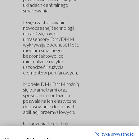
układach centralnego
smarowania.
Dzięki zastosowaniu
nowoczesnej technologii
ultradźwiękowej,
ultrasensory DM/DMM
wykrywają obecność i ilość
medium smarnego
bezkontaktowo, co
minimalizuje ryzyko
uszkodzeń i zużycia
elementów pomiarowych.
Modele DM i DMM różnią
się parametrami oraz
sposobem montażu, co
pozwala na ich elastyczne
dopasowanie do różnych
aplikacji przemysłowych.
Urządzenia te cechuje
wysoka odporność na
Polityka prywatności
warunki środowiskowe oraz