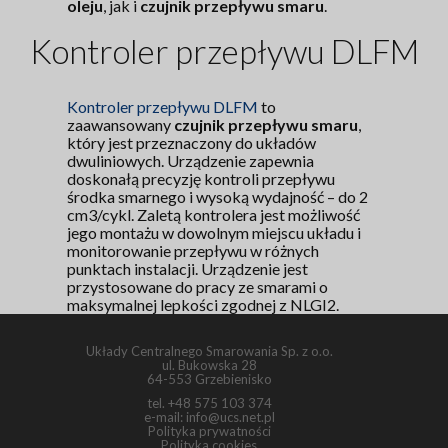
oleju
, jak i
czujnik przepływu smaru
.
Kontroler przepływu DLFM
Kontroler przepływu DLFM
to
zaawansowany
czujnik przepływu smaru
,
który jest przeznaczony do układów
dwuliniowych. Urządzenie zapewnia
doskonałą precyzję kontroli przepływu
środka smarnego i wysoką wydajność – do 2
cm3/cykl. Zaletą kontrolera jest możliwość
jego montażu w dowolnym miejscu układu i
monitorowanie przepływu w różnych
punktach instalacji. Urządzenie jest
przystosowane do pracy ze smarami o
maksymalnej lepkości zgodnej z NLGI2.
Układy Centralnego Smarowania Sp. z o.o.
ul. Bukowska 28
64-553 Grzebienisko
tel.
+48 575 103 374
e-mail:
info@ucs.net.pl
Polityka prywatności
Polityka cookies