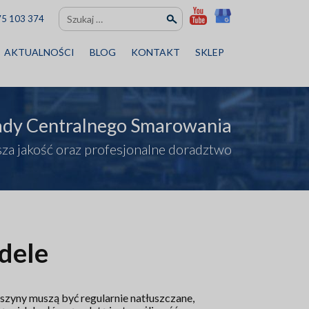
Szukaj:
75 103 374
AKTUALNOŚCI
BLOG
KONTAKT
SKLEP
ady Centralnego Smarowania
za jakość oraz profesjonalne doradztwo
dele
aszyny muszą być regularnie natłuszczane,