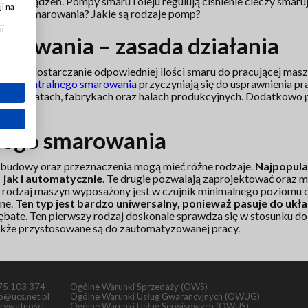
ii urządzeń. Pompy smaru i oleju regulują ciśnienie cieczy smaruj
i na
lnego smarowania? Jakie są rodzaje pomp?
ii
rowania – zasada działania
larne dostarczanie odpowiedniej ilości smaru do pracującej mas
mpy centralnego smarowania
przyczyniają się do usprawnienia p
 w warsztatach, fabrykach oraz halach produkcyjnych. Dodatko
nego smarowania
 budowy oraz przeznaczenia mogą mieć różne rodzaje.
Najpopular
jak i automatycznie
. Te drugie pozwalają zaprojektować oraz m
rodzaj maszyn wyposażony jest w czujnik minimalnego poziomu ci
lne.
Ten typ jest bardzo uniwersalny, ponieważ pasuje do uk
ate. Ten pierwszy rodzaj doskonale sprawdza się w stosunku do 
także przystosowane są do zautomatyzowanej pracy.
75 103 374
Ogólne Warunki Sprzedaży (OWS)
fo@ucs.net.pl
Ogólne Warunki Usług Gwarancyjnych (OWUG)
prywatności
Ogólne Warunki Usług Serwisowych (OWUS)