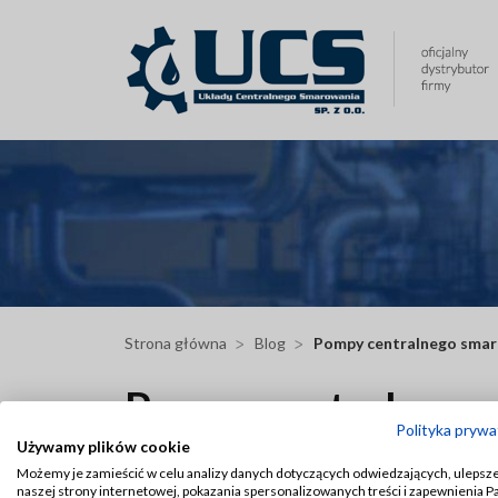
Przejdź
do
treści
Strona główna
Blog
Pompy centralnego smar
Pompy centralnego
Polityka prywa
Używamy plików cookie
Możemy je zamieścić w celu analizy danych dotyczących odwiedzających, ulepsz
Pompy centralnego smarowania służą do dostarcza
naszej strony internetowej, pokazania spersonalizowanych treści i zapewnienia 