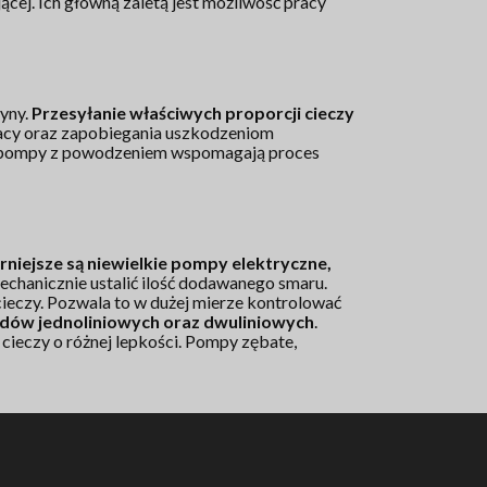
ącej. Ich główną zaletą jest możliwość pracy
zyny.
Przesyłanie właściwych proporcji cieczy
racy oraz zapobiegania uszkodzeniom
wo pompy z powodzeniem wspomagają proces
niejsze są niewielkie pompy elektryczne,
echanicznie ustalić ilość dodawanego smaru.
eczy. Pozwala to w dużej mierze kontrolować
ładów jednoliniowych oraz dwuliniowych
.
cieczy o różnej lepkości. Pompy zębate,