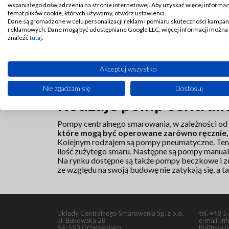
ponieważ zbyt duże tarcia może prowadzić do awar
wspaniałego doświadczenia na stronie internetowej. Aby uzyskać więcej informacj
w każdych warunkach. Jak działają pompy centra
temat plików cookie, których używamy, otwórz ustawienia.
Dane są gromadzone w celu personalizacji reklam i pomiaru skuteczności kampan
Pompy centralnego sma
reklamowych. Dane mogą być udostępniane Google LLC, więcej informacji można
znaleźć
tutaj
.
Zadaniem pomp centralnego smarowania jest regu
jest dostosowane do potrzeb urządzenia.
Po
Akceptuj wszystko
mechanicznym. Najczęściej wykorzystuje się je
wytwórstwa spożywczego.
Nie zgadzam się
Dostosuj
Rodzaje pomp central
Pompy centralnego smarowania, w zależności od
które mogą być operowane zarówno ręcznie, 
Kolejnym rodzajem są pompy pneumatyczne. Ten 
ilość zużytego smaru. Następne są pompy manua
Na rynku dostępne są także pompy beczkowe i zęb
ze względu na swoją budowę nie zatykają się, a 
Układy Centralnego Smarowania Sp. z o.o.
tel.
+48 5
ul. Bukowska 28
e-mail:
in
64-553 Grzebienisko
Polityka 