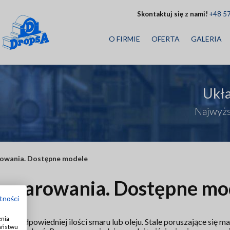
Skontaktuj się z nami!
+48 5
O FIRMIE
OFERTA
GALERIA
Ukł
Najwyżs
owania. Dostępne modele
 smarowania. Dostępne mo
tności
enia
nia odpowiedniej ilości smaru lub oleju. Stale poruszające się m
Państwu