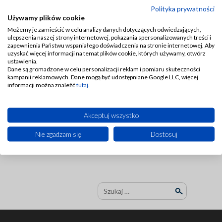
Polityka prywatności
Miedź jest materiałem łatwym do
Używamy plików cookie
formowania, co ułatwia montaż przewodów
Możemy je zamieścić w celu analizy danych dotyczących odwiedzających,
nawet w trudnodostępnych miejscach
ulepszenia naszej strony internetowej, pokazania spersonalizowanych treści i
instalacji. Ponadto przewody miedziane
zapewnienia Państwu wspaniałego doświadczenia na stronie internetowej. Aby
zapewniają szczelność połączeń, co
uzyskać więcej informacji na temat plików cookie, których używamy, otwórz
minimalizuje ryzyko wycieków i
ustawienia.
zanieczyszczeń.
Dane są gromadzone w celu personalizacji reklam i pomiaru skuteczności
kampanii reklamowych. Dane mogą być udostępniane Google LLC, więcej
Stosowanie przewodów miedzianych w
informacji można znaleźć
tutaj
.
układach smarowania wpływa na poprawę
efektywności działania systemu oraz
zwiększa jego trwałość i niezawodność.
Akceptuj wszystko
Przewody
Nie zgadzam się
Dostosuj
miedziane