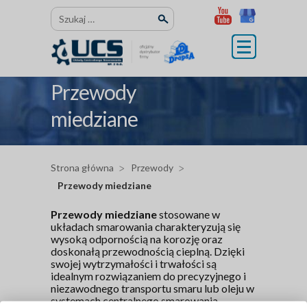
Przejdź
Szukaj:
do
treści
Przewody
miedziane
Strona główna
Przewody
Przewody miedziane
Przewody miedziane
stosowane w
układach smarowania charakteryzują się
wysoką odpornością na korozję oraz
doskonałą przewodnością cieplną. Dzięki
swojej wytrzymałości i trwałości są
idealnym rozwiązaniem do precyzyjnego i
niezawodnego transportu smaru lub oleju w
systemach centralnego smarowania.