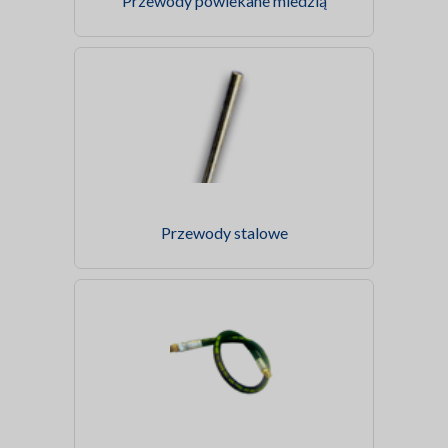
Przewody powlekane miedzią
Przewody stalowe