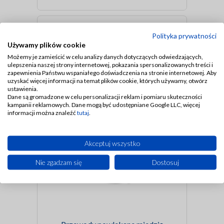
Polityka prywatności
Używamy plików cookie
Możemy je zamieścić w celu analizy danych dotyczących odwiedzających,
ulepszenia naszej strony internetowej, pokazania spersonalizowanych treści i
zapewnienia Państwu wspaniałego doświadczenia na stronie internetowej. Aby
uzyskać więcej informacji na temat plików cookie, których używamy, otwórz
ustawienia.
Dane są gromadzone w celu personalizacji reklam i pomiaru skuteczności
kampanii reklamowych. Dane mogą być udostępniane Google LLC, więcej
Przewody nylonowe
informacji można znaleźć
tutaj
.
Akceptuj wszystko
Nie zgadzam się
Dostosuj