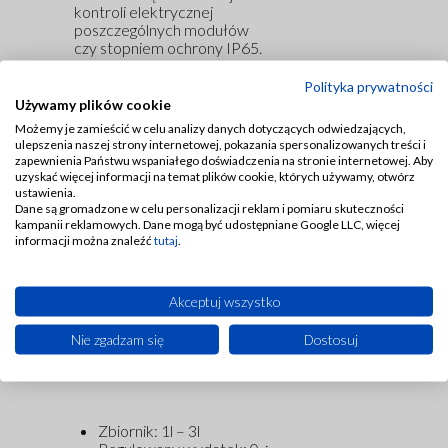
kontroli elektrycznej
poszczególnych modułów
czy stopniem ochrony IP65.
Ponadto system wyposażony
Polityka prywatności
jest w mechanizm
Używamy plików cookie
zapobiegający kapanie oleju
Możemy je zamieścić w celu analizy danych dotyczących odwiedzających,
po zakończeniu cyklu
ulepszenia naszej strony internetowej, pokazania spersonalizowanych treści i
smarowania, co zwiększa
zapewnienia Państwu wspaniałego doświadczenia na stronie internetowej. Aby
czystość i eliminuje straty
uzyskać więcej informacji na temat plików cookie, których używamy, otwórz
cieczy.
ustawienia.
Dane są gromadzone w celu personalizacji reklam i pomiaru skuteczności
kampanii reklamowych. Dane mogą być udostępniane Google LLC, więcej
MiQueL znalazł
informacji można znaleźć
tutaj
.
zastosowanie m.in. w
maszynach tnących (np. piły
taśmowe), gdzie zastąpił
Akceptuj wszystko
tradycyjne chłodziwa, dając
czystsze procesy, mniejsze
zużycie środowiskowe i
Nie zgadzam się
Dostosuj
lepszą wydajność skrawania.
Zbiornik: 1l – 3l