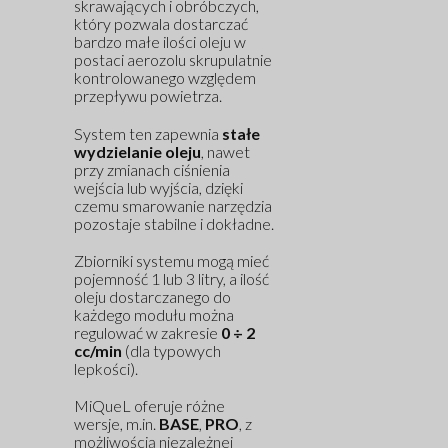
skrawających i obróbczych,
który pozwala dostarczać
bardzo małe ilości oleju w
postaci aerozolu skrupulatnie
kontrolowanego względem
przepływu powietrza.
System ten zapewnia
stałe
wydzielanie oleju
, nawet
przy zmianach ciśnienia
wejścia lub wyjścia, dzięki
czemu smarowanie narzędzia
pozostaje stabilne i dokładne.
Zbiorniki systemu mogą mieć
pojemność 1 lub 3 litry, a ilość
oleju dostarczanego do
każdego modułu można
regulować w zakresie
0 ÷ 2
cc/min
(dla typowych
lepkości).
MiQueL oferuje różne
wersje, m.in.
BASE
,
PRO
, z
możliwością niezależnej