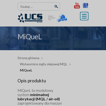
Przejdź
Szukaj:
do
treści
MiQueL
Strona główna
Wytwornice mgły olejowej MQL
MiQueL
Opis produktu
MiQueL to modułowy
system
minimalnej
lubrykacji (MQL / air‑oil)
zaprojektowany dla maszyn