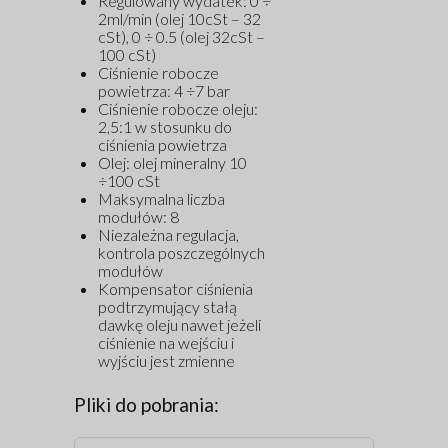
Regulowany wydatek: 0 ÷
2ml/min (olej 10cSt – 32
cSt), 0 ÷ 0.5 (olej 32cSt –
100 cSt)
Ciśnienie robocze
powietrza: 4 ÷7 bar
Ciśnienie robocze oleju:
2,5:1 w stosunku do
ciśnienia powietrza
Olej: olej mineralny 10
÷100 cSt
Maksymalna liczba
modułów: 8
Niezależna regulacja,
kontrola poszczególnych
modułów
Kompensator ciśnienia
podtrzymujący stałą
dawkę oleju nawet jeżeli
ciśnienie na wejściu i
wyjściu jest zmienne
Pliki do pobrania: