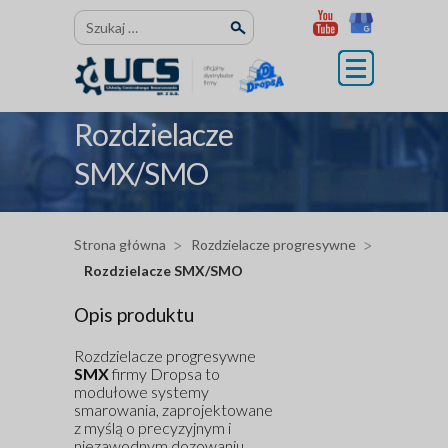
Przejdź
Szukaj:
do
treści
Rozdzielacze
SMX/SMO
Strona główna
Rozdzielacze progresywne
Rozdzielacze SMX/SMO
Opis produktu
Rozdzielacze progresywne
SMX
firmy Dropsa to
modułowe systemy
smarowania, zaprojektowane
z myślą o precyzyjnym i
niezawodnym dozowaniu