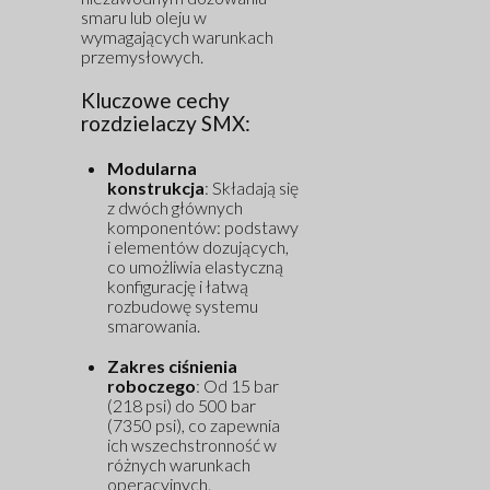
smaru lub oleju w
wymagających warunkach
przemysłowych.
Kluczowe cechy
rozdzielaczy SMX:
Modularna
konstrukcja
: Składają się
z dwóch głównych
komponentów: podstawy
i elementów dozujących,
co umożliwia elastyczną
konfigurację i łatwą
rozbudowę systemu
smarowania.
Zakres ciśnienia
roboczego
: Od 15 bar
(218 psi) do 500 bar
(7350 psi), co zapewnia
ich wszechstronność w
różnych warunkach
operacyjnych.