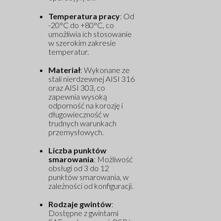
Temperatura pracy
: Od
-20°C do +80°C, co
umożliwia ich stosowanie
w szerokim zakresie
temperatur.
Materiał
: Wykonane ze
stali nierdzewnej AISI 316
oraz AISI 303, co
zapewnia wysoką
odporność na korozję i
długowieczność w
trudnych warunkach
przemysłowych.
Liczba punktów
smarowania
: Możliwość
obsługi od 3 do 12
punktów smarowania, w
zależności od konfiguracji.
Rodzaje gwintów
:
Dostępne z gwintami