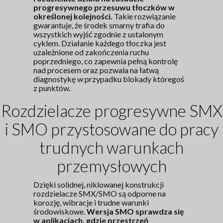
progresywnego przesuwu tłoczków w
określonej kolejności.
Takie rozwiązanie
gwarantuje, że środek smarny trafia do
wszystkich wyjść zgodnie z ustalonym
cyklem. Działanie każdego tłoczka jest
uzależnione od zakończenia ruchu
poprzedniego, co zapewnia pełną kontrolę
nad procesem oraz pozwala na łatwą
diagnostykę w przypadku blokady któregoś
z punktów.
Rozdzielacze progresywne SMX
i SMO przystosowane do pracy
trudnych warunkach
przemysłowych
Dzięki solidnej, niklowanej konstrukcji
rozdzielacze SMX/SMO są odporne na
korozję, wibracje i trudne warunki
środowiskowe.
Wersja SMO sprawdza się
w aplikacjach, gdzie przestrzeń