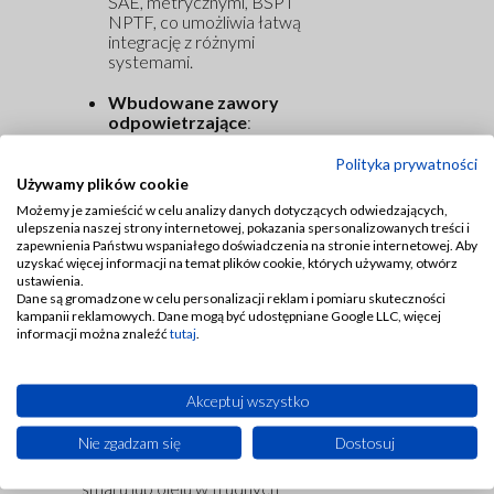
SAE, metrycznymi, BSP i
NPTF, co umożliwia łatwą
integrację z różnymi
systemami.
Wbudowane zawory
odpowietrzające
:
Obecne z obu stron
podstawy, co ułatwia
Polityka prywatności
usuwanie powietrza z
Używamy plików cookie
systemu i zapewnia jego
Możemy je zamieścić w celu analizy danych dotyczących odwiedzających,
prawidłowe działanie.
ulepszenia naszej strony internetowej, pokazania spersonalizowanych treści i
zapewnienia Państwu wspaniałego doświadczenia na stronie internetowej. Aby
Certyfikaty ATEX
:
uzyskać więcej informacji na temat plików cookie, których używamy, otwórz
ustawienia.
Elementy i podstawy są
Dane są gromadzone w celu personalizacji reklam i pomiaru skuteczności
certyfikowane do
kampanii reklamowych. Dane mogą być udostępniane Google LLC, więcej
stosowania w strefach
informacji można znaleźć
tutaj
.
zagrożonych wybuchem
(ATEX „Ex II2GD”).
Akceptuj wszystko
Rozdzielacze SMX są
idealnym rozwiązaniem dla
Nie zgadzam się
Dostosuj
aplikacji wymagających
precyzyjnego dozowania
smaru lub oleju w trudnych