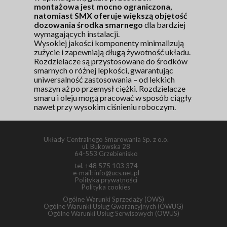
montażowa jest mocno ograniczona,
natomiast SMX oferuje większą objętość
dozowania środka smarnego
dla bardziej
wymagających instalacji.
Wysokiej jakości komponenty minimalizują
zużycie i zapewniają długą żywotność układu.
Rozdzielacze są przystosowane do środków
smarnych o różnej lepkości, gwarantując
uniwersalność zastosowania – od lekkich
maszyn aż po przemysł ciężki. Rozdzielacze
smaru i oleju mogą pracować w sposób ciągły
nawet przy wysokim ciśnieniu roboczym.
Układy Centralnego Smarowania Sp. z o.o.
ul. Bukowska 28
64-553 Grzebienisko
tel.
+48 575 103 374
e-mail:
info@ucs.net.pl
Polityka prywatności
Polityka cookies
Ogólne Warunki Sprzedaży (OWS)
Ogólne Warunki Usług Gwarancyjnych (OWUG)
Ogólne Warunki Usług Serwisowych (OWUS)