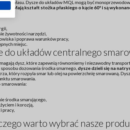
ciepła i hałasu. Dysze do układów MQL mogą być monoprzewodowe 
ietrza.
Mają kształt stożka płaskiego o kącie 60° i są wykona
gii,
ie żywotności narzędzi,
dowiska i poprawa warunków pracy,
pnych miejsc.
e do układów centralnego smaro
agają dysz, które zapewnią równomierny i niezawodny transpor
 sposobu dozowania środka smarnego,
dysze dzieli się na nat
za, który rozpyla smar lub olej na powierzchnię smarowaną. Dys
punktu smarowania.
o smarowania:
ie środka smarującego,
życiem i korozją,
i pracy,
czego warto wybrać nasze produ