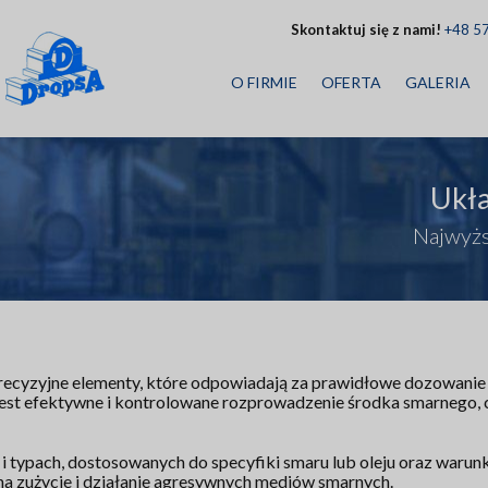
Skontaktuj się z nami!
+48 5
O FIRMIE
OFERTA
GALERIA
Ukł
Najwyżs
recyzyjne elementy, które odpowiadają za prawidłowe dozowanie i 
est efektywne i kontrolowane rozprowadzenie środka smarnego, 
typach, dostosowanych do specyfiki smaru lub oleju oraz warunków
a zużycie i działanie agresywnych mediów smarnych.