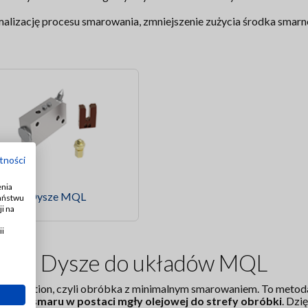
lizację procesu smarowania, zmniejszenie zużycia środka smarne
tności
enia
Dysze MQL
Państwu
i na
ii
Dysze do układów MQL
Lubrication, czyli obróbka z minimalnym smarowaniem. To metod
eju lub smaru w postaci mgły olejowej do strefy obróbki
. Dzi