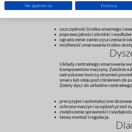
narzędzi i materiałów oraz emisja 
Nie zgadzam się
Dostosuj
sposobu doprowadzania oleju i pow
Zalety dysz do układów MQL:
oszczędność środka smarnego i ener
poprawa jakości obróbki i wydłużen
ograniczenie zanieczyszczenia śro
możliwość smarowania trudno dostę
Dysz
Układy centralnego smarowania wym
komponentów maszyny. Zależnie od
natryskowe tworzą strumień powietr
smaru lub oleju pod ciśnieniem do 
Zalety dysz do układów centralneg
precyzyjne i automatyczne dozowan
ochrona maszyn i urządzeń przed zu
zwiększenie sprawności i wydajnośc
łatwy montaż i regulacja.
Dla