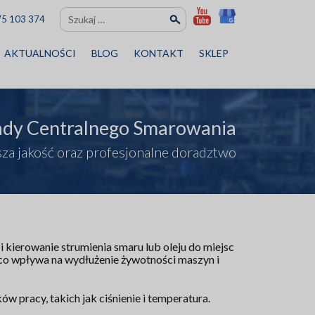
Szukaj:
75 103 374
AKTUALNOŚCI
BLOG
KONTAKT
SKLEP
ady Centralnego Smarowania
za jakość oraz profesjonalne doradztwo
kierowanie strumienia smaru lub oleju do miejsc
co wpływa na wydłużenie żywotności maszyn i
 pracy, takich jak ciśnienie i temperatura.