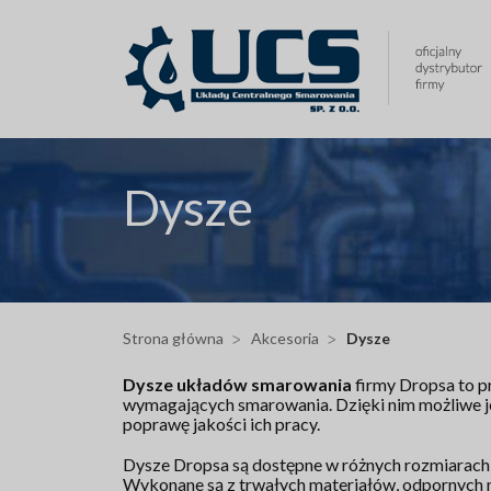
Przejdź
do
treści
Dysze
Strona główna
Akcesoria
Dysze
Dysze układów smarowania
firmy Dropsa to p
wymagających smarowania. Dzięki nim możliwe j
poprawę jakości ich pracy.
Dysze Dropsa są dostępne w różnych rozmiarach i 
Wykonane są z trwałych materiałów, odpornych n