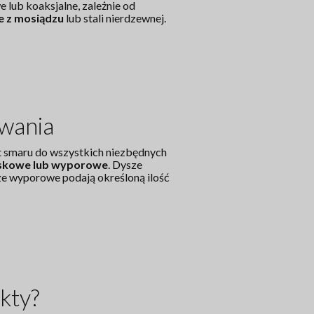
lub koaksjalne, zależnie od
ne z mosiądzu
lub stali nierdzewnej.
wania
t smaru do wszystkich niezbędnych
ryskowe lub wyporowe
. Dysze
ze wyporowe podają określoną ilość
kty?