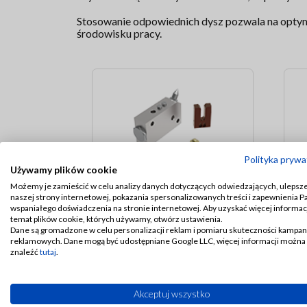
Stosowanie odpowiednich dysz pozwala na optyma
środowisku pracy.
Polityka prywa
Używamy plików cookie
Możemy je zamieścić w celu analizy danych dotyczących odwiedzających, ulepsz
Inne
naszej strony internetowej, pokazania spersonalizowanych treści i zapewnienia 
wspaniałego doświadczenia na stronie internetowej. Aby uzyskać więcej informacj
temat plików cookie, których używamy, otwórz ustawienia.
Dane są gromadzone w celu personalizacji reklam i pomiaru skuteczności kampan
reklamowych. Dane mogą być udostępniane Google LLC, więcej informacji można
znaleźć
tutaj
.
MQL to skrót od Minimal Quantity 
Akceptuj wszystko
podawaniu bardzo małej ilości ol