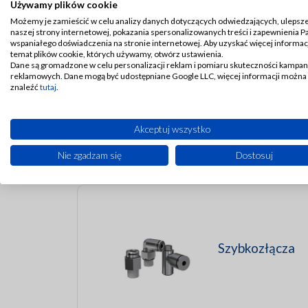
Używamy plików cookie
Stosowanie wysokiej jakości złączek gwarantuje
Możemy je zamieścić w celu analizy danych dotyczących odwiedzających, ulepsz
naszej strony internetowej, pokazania spersonalizowanych treści i zapewnienia 
wspaniałego doświadczenia na stronie internetowej. Aby uzyskać więcej informacj
temat plików cookie, których używamy, otwórz ustawienia.
Dane są gromadzone w celu personalizacji reklam i pomiaru skuteczności kampan
reklamowych. Dane mogą być udostępniane Google LLC, więcej informacji można
znaleźć
tutaj
.
Bloki łączące
Akceptuj wszystko
Nie zgadzam się
Dostosuj
Szybkozłącza