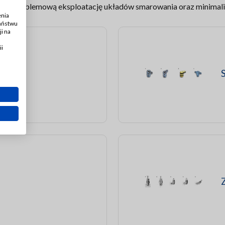
 bezproblemową eksploatację układów smarowania oraz minimalizu
enia
Państwu
i na
ii