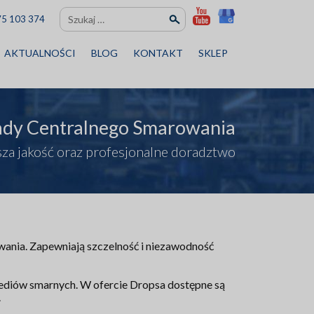
Szukaj:
75 103 374
AKTUALNOŚCI
BLOG
KONTAKT
SKLEP
ady Centralnego Smarowania
za jakość oraz profesjonalne doradztwo
ania. Zapewniają szczelność i niezawodność
mediów smarnych. W ofercie Dropsa dostępne są
.