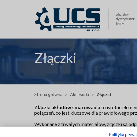
Przejdź
do
treści
Złączki
Strona główna
Akcesoria
Złączki
Złączki układów smarowania
to istotne eleme
połączeń, co jest kluczowe dla prawidłowego pr
Wykonane z trwałych materiałów, złączki są odp
różne rodzaje i rozmiary złączek, co pozwala na 
Polityka prywa