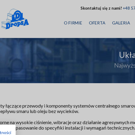
Skontaktuj się z nami!
+48 5
O FIRMIE
OFERTA
GALERIA
Ukł
Najwyżs
nty łączące przewody i komponenty systemów centralnego smarow
zepływu smaru lub oleju bez wycieków.
orne na wysokie ciśnienie, wibracje oraz działanie agresywnych 
łatwe dopasowanie do specyfiki instalacji i wymagań technicznych
tności